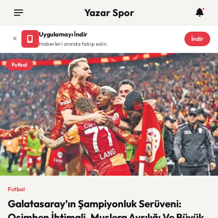
Yazar Spor
Uygulamayı İndir
İndir
Haberleri anında takip edin
Futbol
Futbol
Galatasaray’ın Şampiyonluk Serüveni:
Osimhen İhtimali, Muslera Ayrılığı Ve Büyük