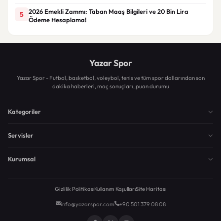
2026 Emekli Zammı: Taban Maaş Bilgileri ve 20 Bin Lira
5
Ödeme Hesaplama!
Yazar Spor
Yazar Spor - Futbol, basketbol, voleybol, tenis ve tüm spor dallarından son
dakika haberleri, maç sonuçları, puan durumu
Kategoriler
Servisler
Kurumsal
Gizlilik Politikası
Kullanım Koşulları
Site Haritası
info@yazarspor.com
+90 501 379 08 08