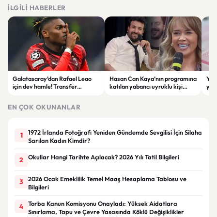
İLGILI HABERLER
Galatasaray’dan Rafael Leao
Hasan Can Kaya’nın programına
YÖK
için dev hamle! Transfer
katılan yabancı uyruklu kişi
yap
görüşmeleri başladı
çalışma izni olmadığı
dök
gerekçesiyle gözaltına alındı
EN ÇOK OKUNANLAR
1972 İrlanda Fotoğrafı Yeniden Gündemde Sevgilisi İçin Silaha
1
Sarılan Kadın Kimdir?
Okullar Hangi Tarihte Açılacak? 2026 Yılı Tatil Bilgileri
2
2026 Ocak Emeklilik Temel Maaş Hesaplama Tablosu ve
3
Bilgileri
Torba Kanun Komisyonu Onayladı: Yüksek Aidatlara
4
Sınırlama, Tapu ve Çevre Yasasında Köklü Değişiklikler