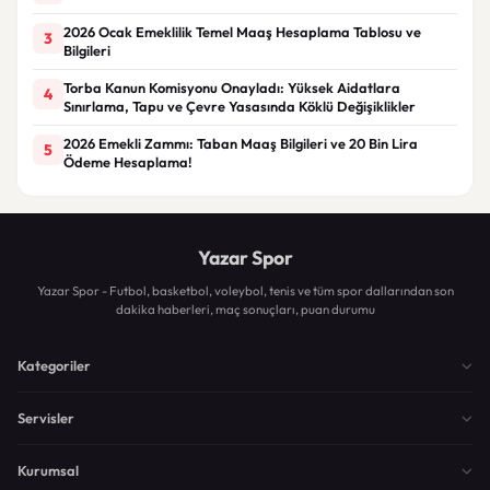
2026 Ocak Emeklilik Temel Maaş Hesaplama Tablosu ve
3
Bilgileri
Torba Kanun Komisyonu Onayladı: Yüksek Aidatlara
4
Sınırlama, Tapu ve Çevre Yasasında Köklü Değişiklikler
2026 Emekli Zammı: Taban Maaş Bilgileri ve 20 Bin Lira
5
Ödeme Hesaplama!
Yazar Spor
Yazar Spor - Futbol, basketbol, voleybol, tenis ve tüm spor dallarından son
dakika haberleri, maç sonuçları, puan durumu
Kategoriler
Servisler
Kurumsal