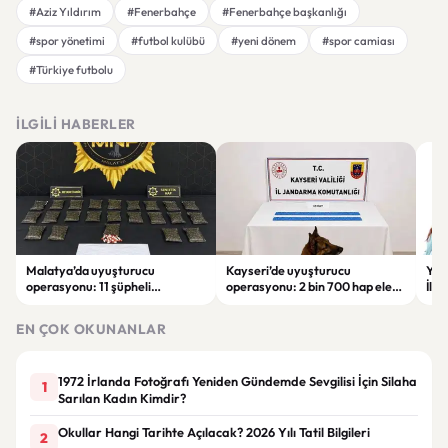
#Aziz Yıldırım
#Fenerbahçe
#Fenerbahçe başkanlığı
#spor yönetimi
#futbol kulübü
#yeni dönem
#spor camiası
#Türkiye futbolu
İLGILI HABERLER
Malatya’da uyuşturucu
Kayseri’de uyuşturucu
YEN
operasyonu: 11 şüpheli
operasyonu: 2 bin 700 hap ele
İlk
tutuklandı
geçirildi, 1 şüpheli gözaltına
sor
alındı
tut
EN ÇOK OKUNANLAR
1972 İrlanda Fotoğrafı Yeniden Gündemde Sevgilisi İçin Silaha
1
Sarılan Kadın Kimdir?
Okullar Hangi Tarihte Açılacak? 2026 Yılı Tatil Bilgileri
2