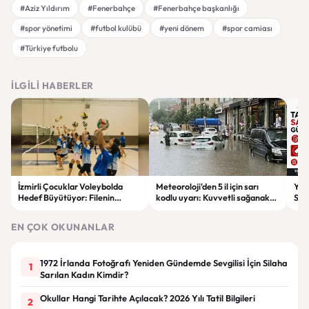
#Aziz Yıldırım
#Fenerbahçe
#Fenerbahçe başkanlığı
#spor yönetimi
#futbol kulübü
#yeni dönem
#spor camiası
#Türkiye futbolu
İLGILI HABERLER
İzmirli Çocuklar Voleybolda
Meteoroloji'den 5 il için sarı
Yaz
Hedef Büyütüyor: Filenin
kodlu uyarı: Kuvvetli sağanak
Spon
Sultanları İlham Kaynağı Oldu
ve fırtına geliyor
Günc
EN ÇOK OKUNANLAR
1972 İrlanda Fotoğrafı Yeniden Gündemde Sevgilisi İçin Silaha
1
Sarılan Kadın Kimdir?
Okullar Hangi Tarihte Açılacak? 2026 Yılı Tatil Bilgileri
2