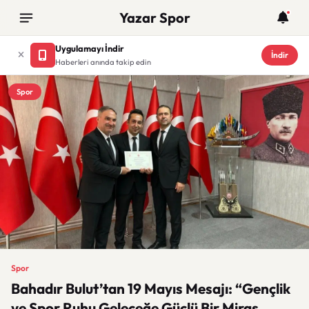
Yazar Spor
Uygulamayı İndir
İndir
Haberleri anında takip edin
Spor
Spor
Bahadır Bulut’tan 19 Mayıs Mesajı: “Gençlik
ve Spor Ruhu Geleceğe Güçlü Bir Miras