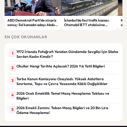
ABD Demokrat Parti’de sürpriz
İstanbul’da feci trafik kazası:
KKT
sonuç: Sol kanadın adayı Abdul
Otomobil İETT otobüsüne
ala
El-Sayed ön seçimi kazandı
çarptı, 3 kişi hayatını kaybetti
sıc
EN ÇOK OKUNANLAR
1972 İrlanda Fotoğrafı Yeniden Gündemde Sevgilisi İçin Silaha
1
Sarılan Kadın Kimdir?
Okullar Hangi Tarihte Açılacak? 2026 Yılı Tatil Bilgileri
2
Torba Kanun Komisyonu Onayladı: Yüksek Aidatlara
3
Sınırlama, Tapu ve Çevre Yasasında Köklü Değişiklikler
2026 Ocak Emeklilik Temel Maaş Hesaplama Tablosu ve
4
Bilgileri
2026 Emekli Zammı: Taban Maaş Bilgileri ve 20 Bin Lira
5
Ödeme Hesaplama!