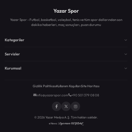
Yazar Spor
Yazar Spor - Futbol, basketbol, voleybol, tenis ve tüm spor dallarından son
dakika haberleri, maç sonuçları, puan durumu
Kategoriler
Servisler
Kurumsal
Gizlilik Politikası
Kullanım Koşulları
Site Haritası
info@yazarspor.com
+90 501 379 08 08
© 2026 Yazar Medya A.Ş. Tüm hakları saklıdır.
Egemen KEYDAL
eNews |