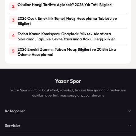
Okullar Hangi Tarihte Açılacak? 2026 Yılı Tatil Bilgileri
2
2026 Ocak Emeklilik Temel Maaş Hesaplama Tablosu ve
3
Bilgileri
Torba Kanun Komisyonu Onayladı: Yüksek Aidatlara
4
Sınırlama, Tapu ve Çevre Yasasında Köklü Değişiklikler
2026 Emekli Zammı: Taban Maaş Bilgileri ve 20 Bin Lira
5
Ödeme Hesaplama!
Yazar Spor
Yazar Spor - Futbol, basketbol, voleybol, tenis ve tüm spor dallarından son
dakika haberleri, maç sonuçları, puan durumu
Kategoriler
Servisler