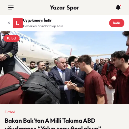
Yazar Spor
Uygulamayı İndir
İndir
Haberleri anında takip edin
Futbol
Futbol
Bakan Bak’tan A Milli Takıma ABD
uğurlaması: “Yolun sonu final olsun”