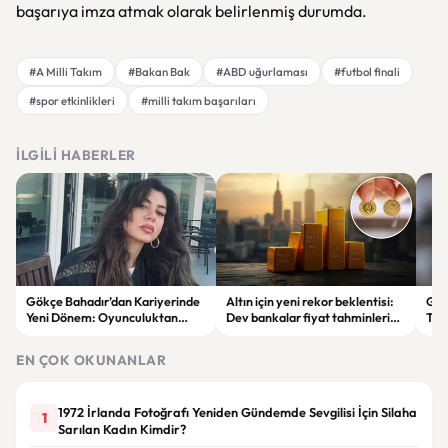
başarıya imza atmak olarak belirlenmiş durumda.
#A Milli Takım
#Bakan Bak
#ABD uğurlaması
#futbol finali
#spor etkinlikleri
#milli takım başarıları
İLGILI HABERLER
Gökçe Bahadır’dan Kariyerinde
Altın için yeni rekor beklentisi:
Gal
Yeni Dönem: Oyunculuktan
Dev bankalar fiyat tahminlerini
Tra
Sonra Müzik Sahnesine Çıktı
yükseltti
Lok
Yan
EN ÇOK OKUNANLAR
1972 İrlanda Fotoğrafı Yeniden Gündemde Sevgilisi İçin Silaha
1
Sarılan Kadın Kimdir?