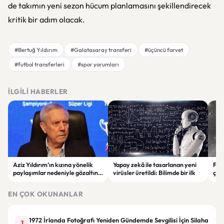
de takımın yeni sezon hücum planlamasını şekillendirecek
kritik bir adım olacak.
#Bertuğ Yıldırım
#Galatasaray transferi
#üçüncü forvet
#futbol transferleri
#spor yorumları
İLGILI HABERLER
Aziz Yıldırım’ın kızına yönelik
Yapay zekâ ile tasarlanan yeni
Falc
paylaşımlar nedeniyle gözaltına
virüsler üretildi: Bilimde bir ilk
çar
alınan şüpheli için tutuklama
gör
talebi
EN ÇOK OKUNANLAR
1972 İrlanda Fotoğrafı Yeniden Gündemde Sevgilisi İçin Silaha
1