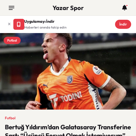
Yazar Spor
Uygulamayı İndir
İndir
Haberleri anında takip edin
Futbol
Futbol
Bertuğ Yıldırım’dan Galatasaray Transferine
Şart: “Üçüncü Forvet Olmak İstemiyorum”