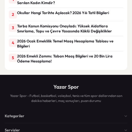
Sarılan Kadın Kimdir?
Okullar Hangi Tarihte Açılacak? 2026 Yılı Tatil Bilgileri
2
Torba Kanun Komisyonu Onayladı: Yüksek Aidatlara
3
Sınırlama, Tapu ve Çevre Yasasında Köklü Değişiklikler
2026 Ocak Emeklilik Temel Maaş Hesaplama Tablosu ve
4
Bilgileri
2026 Emekli Zammı: Taban Maaş Bilgileri ve 20 Bin Lira
5
Ödeme Hesaplama!
Yazar Spor
Yazar Spor - Futbol, basketbol, voleybol, tenis ve tüm spor dallarından son
dakika haberleri, maç sonuçları, puan durumu
Kategoriler
Servisler