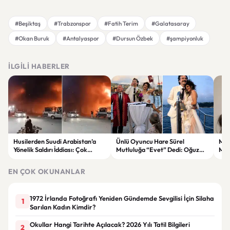
#Beşiktaş
#Trabzonspor
#Fatih Terim
#Galatasaray
#Okan Buruk
#Antalyaspor
#Dursun Özbek
#şampiyonluk
İLGILI HABERLER
Husilerden Suudi Arabistan’a
Ünlü Oyuncu Hare Sürel
Mak
Yönelik Saldırı İddiası: Çok
Mutluluğa “Evet” Dedi: Oğuz
Maky
Sayıda Askerin Etkilendiği Öne
Erdin ile Evlend
Sürüldü
EN ÇOK OKUNANLAR
1972 İrlanda Fotoğrafı Yeniden Gündemde Sevgilisi İçin Silaha
1
Sarılan Kadın Kimdir?
Okullar Hangi Tarihte Açılacak? 2026 Yılı Tatil Bilgileri
2