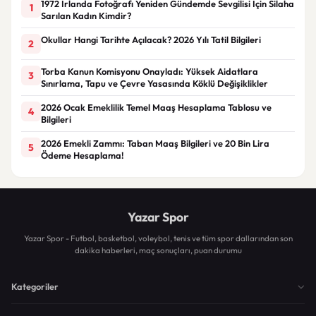
1972 İrlanda Fotoğrafı Yeniden Gündemde Sevgilisi İçin Silaha
1
Sarılan Kadın Kimdir?
Okullar Hangi Tarihte Açılacak? 2026 Yılı Tatil Bilgileri
2
Torba Kanun Komisyonu Onayladı: Yüksek Aidatlara
3
Sınırlama, Tapu ve Çevre Yasasında Köklü Değişiklikler
2026 Ocak Emeklilik Temel Maaş Hesaplama Tablosu ve
4
Bilgileri
2026 Emekli Zammı: Taban Maaş Bilgileri ve 20 Bin Lira
5
Ödeme Hesaplama!
Yazar Spor
Yazar Spor - Futbol, basketbol, voleybol, tenis ve tüm spor dallarından son
dakika haberleri, maç sonuçları, puan durumu
Kategoriler