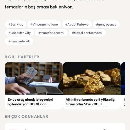
temasların başlaması bekleniyor.
#Beşiktaş
#Vincenzo Italiano
#Abdul Fatawu
#genç oyuncu
#Leicester City
#transfer dönemi
#futbol performansı
#genç yetenek
İLGILI HABERLER
Ev ve araç almak isteyenleri
Altın fiyatlarında sert yükseliş:
Yar
ilgilendiriyor: BDDK’dan
Gram altın 6 bin 700 TL
çalı
tasarruf finansman şirketlerine
seviyesini gördü
Pri
yeni kurallar
hes
EN ÇOK OKUNANLAR