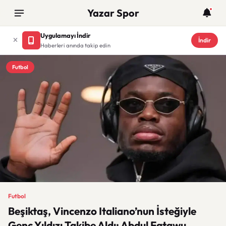
Yazar Spor
Uygulamayı İndir
İndir
Haberleri anında takip edin
Futbol
Futbol
Beşiktaş, Vincenzo Italiano’nun İsteğiyle
Genç Yıldızı Takibe Aldı: Abdul Fatawu