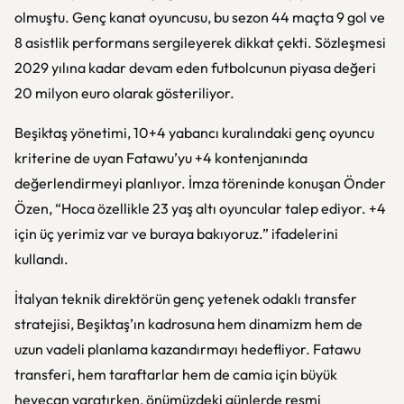
olmuştu. Genç kanat oyuncusu, bu sezon 44 maçta 9 gol ve
8 asistlik performans sergileyerek dikkat çekti. Sözleşmesi
2029 yılına kadar devam eden futbolcunun piyasa değeri
20 milyon euro olarak gösteriliyor.
Beşiktaş yönetimi, 10+4 yabancı kuralındaki genç oyuncu
kriterine de uyan Fatawu’yu +4 kontenjanında
değerlendirmeyi planlıyor. İmza töreninde konuşan Önder
Özen, “Hoca özellikle 23 yaş altı oyuncular talep ediyor. +4
için üç yerimiz var ve buraya bakıyoruz.” ifadelerini
kullandı.
İtalyan teknik direktörün genç yetenek odaklı transfer
stratejisi, Beşiktaş’ın kadrosuna hem dinamizm hem de
uzun vadeli planlama kazandırmayı hedefliyor. Fatawu
transferi, hem taraftarlar hem de camia için büyük
heyecan yaratırken, önümüzdeki günlerde resmi