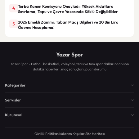
Torba Kanun Komisyonu Onayladı: Yüksek Aidatlara
4
Sınırlama, Tapu ve Çevre Yasasında Köklü Değişiklikler
2026 Emekli Zammı: Taban Maaş Bilgileri ve 20 Bin Lira
5
Ödeme Hesaplama!
Yazar Spor
Yazar Spor - Futbol, basketbol, voleybol, tenis ve tüm spor dallarından son
dakika haberleri, maç sonuçları, puan durumu
Kategoriler
Servisler
Kurumsal
Gizlilik Politikası
Kullanım Koşulları
Site Haritası