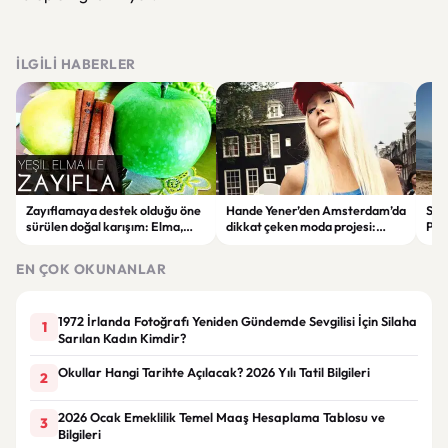
İLGILI HABERLER
Zayıflamaya destek olduğu öne
Hande Yener’den Amsterdam’da
Sağl
sürülen doğal karışım: Elma,
dikkat çeken moda projesi:
Psi
limon ve tarçınlı iksir tarifi
STAR Gene kapılarını açtı
Alın
EN ÇOK OKUNANLAR
1972 İrlanda Fotoğrafı Yeniden Gündemde Sevgilisi İçin Silaha
1
Sarılan Kadın Kimdir?
Okullar Hangi Tarihte Açılacak? 2026 Yılı Tatil Bilgileri
2
2026 Ocak Emeklilik Temel Maaş Hesaplama Tablosu ve
3
Bilgileri