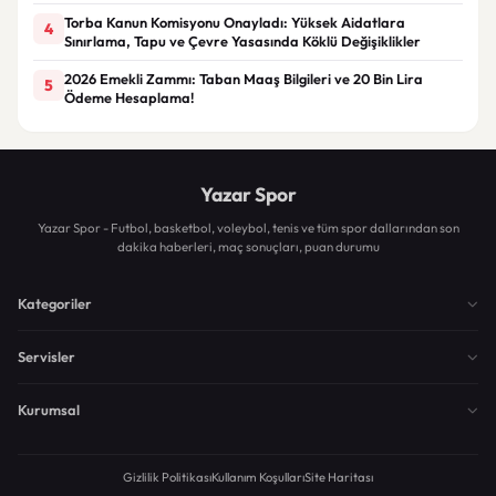
Torba Kanun Komisyonu Onayladı: Yüksek Aidatlara
4
Sınırlama, Tapu ve Çevre Yasasında Köklü Değişiklikler
2026 Emekli Zammı: Taban Maaş Bilgileri ve 20 Bin Lira
5
Ödeme Hesaplama!
Yazar Spor
Yazar Spor - Futbol, basketbol, voleybol, tenis ve tüm spor dallarından son
dakika haberleri, maç sonuçları, puan durumu
Kategoriler
Servisler
Kurumsal
Gizlilik Politikası
Kullanım Koşulları
Site Haritası