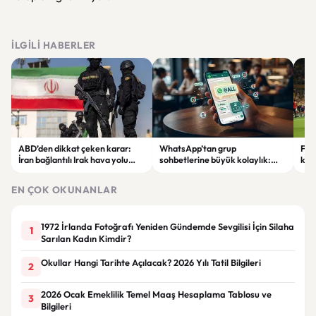
İLGILI HABERLER
ABD’den dikkat çeken karar:
WhatsApp’tan grup
Fen
İran bağlantılı Irak hava yolu
sohbetlerine büyük kolaylık:
krit
şirketi yaptırım listesinden
@all özelliği geliyor
karş
çıkarıldı
EN ÇOK OKUNANLAR
1972 İrlanda Fotoğrafı Yeniden Gündemde Sevgilisi İçin Silaha
1
Sarılan Kadın Kimdir?
Okullar Hangi Tarihte Açılacak? 2026 Yılı Tatil Bilgileri
2
2026 Ocak Emeklilik Temel Maaş Hesaplama Tablosu ve
3
Bilgileri