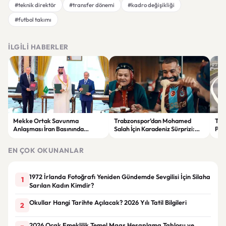
#teknik direktör
#transfer dönemi
#kadro değişikliği
#futbol takımı
İLGILI HABERLER
Mekke Ortak Savunma
Trabzonspor’dan Mohamed
Tra
Anlaşması İran Basınında
Salah İçin Karadeniz Sürprizi:
Pri
Gündem Oldu: "Yeni Güvenlik
Kuymak ve Karalahana Sarmalı
Ara
Dengesi Başlıyor"
Tanıtım Filmi İlgi Gördü
EN ÇOK OKUNANLAR
1972 İrlanda Fotoğrafı Yeniden Gündemde Sevgilisi İçin Silaha
1
Sarılan Kadın Kimdir?
Okullar Hangi Tarihte Açılacak? 2026 Yılı Tatil Bilgileri
2
2026 Ocak Emeklilik Temel Maaş Hesaplama Tablosu ve