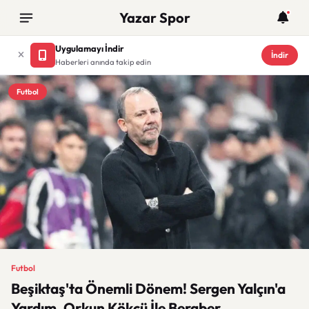
Yazar Spor
Uygulamayı İndir
İndir
Haberleri anında takip edin
Futbol
Futbol
Beşiktaş'ta Önemli Dönem! Sergen Yalçın'a
Yardım, Orkun Kökçü İle Beraber