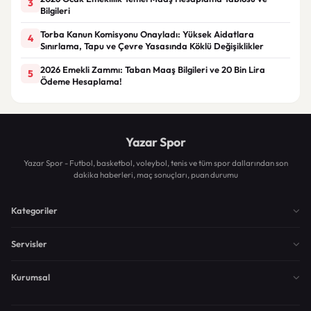
3
Bilgileri
Torba Kanun Komisyonu Onayladı: Yüksek Aidatlara
4
Sınırlama, Tapu ve Çevre Yasasında Köklü Değişiklikler
2026 Emekli Zammı: Taban Maaş Bilgileri ve 20 Bin Lira
5
Ödeme Hesaplama!
Yazar Spor
Yazar Spor - Futbol, basketbol, voleybol, tenis ve tüm spor dallarından son
dakika haberleri, maç sonuçları, puan durumu
Kategoriler
Servisler
Kurumsal