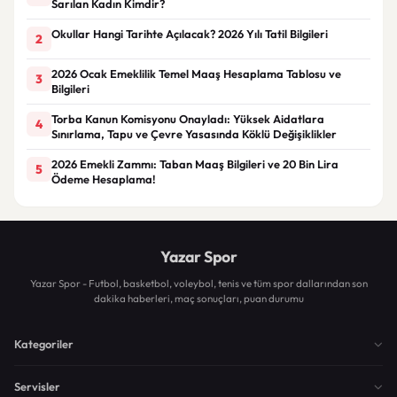
Sarılan Kadın Kimdir?
Okullar Hangi Tarihte Açılacak? 2026 Yılı Tatil Bilgileri
2
2026 Ocak Emeklilik Temel Maaş Hesaplama Tablosu ve
3
Bilgileri
Torba Kanun Komisyonu Onayladı: Yüksek Aidatlara
4
Sınırlama, Tapu ve Çevre Yasasında Köklü Değişiklikler
2026 Emekli Zammı: Taban Maaş Bilgileri ve 20 Bin Lira
5
Ödeme Hesaplama!
Yazar Spor
Yazar Spor - Futbol, basketbol, voleybol, tenis ve tüm spor dallarından son
dakika haberleri, maç sonuçları, puan durumu
Kategoriler
Servisler