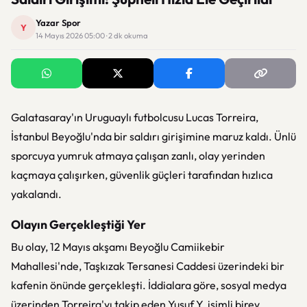
Yazar Spor
Y
14 Mayıs 2026 05:00 · 2 dk okuma
Galatasaray'ın Uruguaylı futbolcusu
Lucas Torreira
,
İstanbul Beyoğlu'nda bir saldırı girişimine maruz kaldı. Ünlü
sporcuya yumruk atmaya çalışan zanlı, olay yerinden
kaçmaya çalışırken, güvenlik güçleri tarafından hızlıca
yakalandı.
Olayın Gerçekleştiği Yer
Bu olay, 12 Mayıs akşamı Beyoğlu Camiikebir
Mahallesi'nde, Taşkızak Tersanesi Caddesi üzerindeki bir
kafenin önünde gerçekleşti. İddialara göre, sosyal medya
üzerinden Torreira'yı takip eden Yusuf Y. isimli birey,