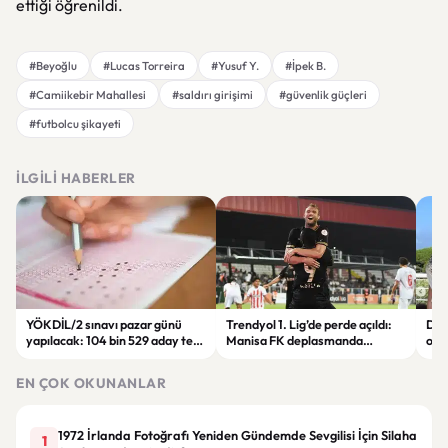
ettiği öğrenildi.
#Beyoğlu
#Lucas Torreira
#Yusuf Y.
#İpek B.
#Camiikebir Mahallesi
#saldırı girişimi
#güvenlik güçleri
#futbolcu şikayeti
İLGILI HABERLER
YÖKDİL/2 sınavı pazar günü
Trendyol 1. Lig’de perde açıldı:
Dem
yapılacak: 104 bin 529 aday ter
Manisa FK deplasmanda
orta
dökecek
Boluspor’u mağlup etti
gün
EN ÇOK OKUNANLAR
1972 İrlanda Fotoğrafı Yeniden Gündemde Sevgilisi İçin Silaha
1