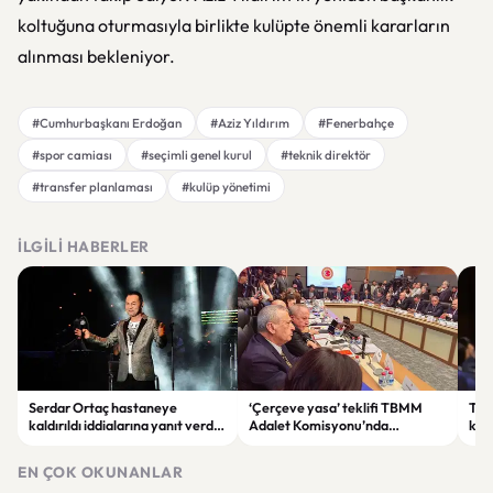
koltuğuna oturmasıyla birlikte kulüpte önemli kararların
alınması bekleniyor.
#Cumhurbaşkanı Erdoğan
#Aziz Yıldırım
#Fenerbahçe
#spor camiası
#seçimli genel kurul
#teknik direktör
#transfer planlaması
#kulüp yönetimi
İLGILI HABERLER
Serdar Ortaç hastaneye
‘Çerçeve yasa’ teklifi TBMM
Ter
kaldırıldı iddialarına yanıt verdi:
Adalet Komisyonu’nda
kri
“Rutin tedavim için buradayım”
görüşülüyor
tek
gör
EN ÇOK OKUNANLAR