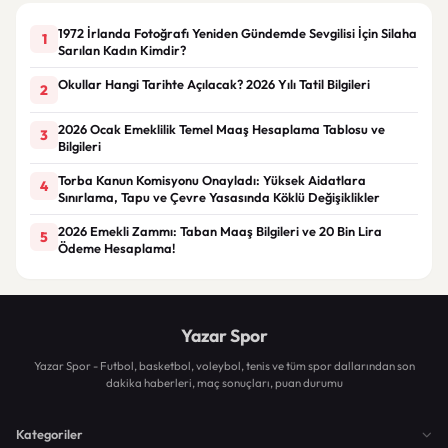
1972 İrlanda Fotoğrafı Yeniden Gündemde Sevgilisi İçin Silaha
1
Sarılan Kadın Kimdir?
Okullar Hangi Tarihte Açılacak? 2026 Yılı Tatil Bilgileri
2
2026 Ocak Emeklilik Temel Maaş Hesaplama Tablosu ve
3
Bilgileri
Torba Kanun Komisyonu Onayladı: Yüksek Aidatlara
4
Sınırlama, Tapu ve Çevre Yasasında Köklü Değişiklikler
2026 Emekli Zammı: Taban Maaş Bilgileri ve 20 Bin Lira
5
Ödeme Hesaplama!
Yazar Spor
Yazar Spor - Futbol, basketbol, voleybol, tenis ve tüm spor dallarından son
dakika haberleri, maç sonuçları, puan durumu
Kategoriler