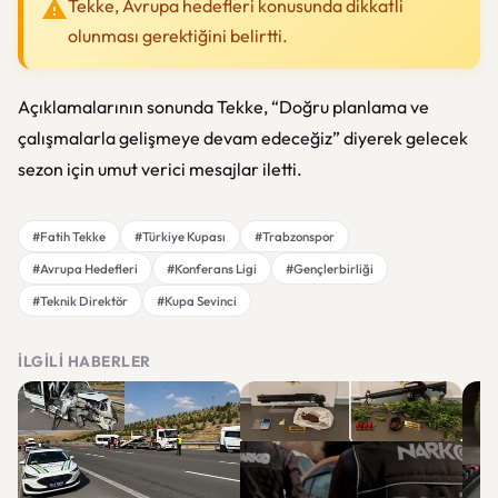
Tekke, Avrupa hedefleri konusunda dikkatli
olunması gerektiğini belirtti.
Açıklamalarının sonunda Tekke, “Doğru planlama ve
çalışmalarla gelişmeye devam edeceğiz” diyerek gelecek
sezon için umut verici mesajlar iletti.
#Fatih Tekke
#Türkiye Kupası
#Trabzonspor
#Avrupa Hedefleri
#Konferans Ligi
#Gençlerbirliği
#Teknik Direktör
#Kupa Sevinci
İLGILI HABERLER