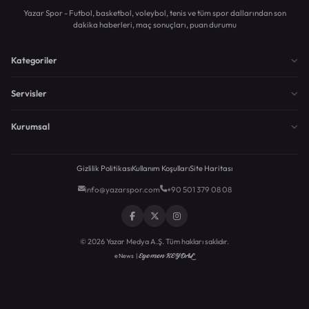
Yazar Spor - Futbol, basketbol, voleybol, tenis ve tüm spor dallarından son
dakika haberleri, maç sonuçları, puan durumu
Kategoriler
Servisler
Kurumsal
Gizlilik Politikası
Kullanım Koşulları
Site Haritası
info@yazarspor.com
+90 501 379 08 08
© 2026 Yazar Medya A.Ş. Tüm hakları saklıdır.
Egemen KEYDAL
eNews |