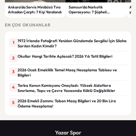
Ankara’da Servis Minibüsü Tıra
Samsun’da Narkotik
Airb
Arkadan Çarptı: 7 Kişi Yaralandı
Operasyonu: 7 Şüpheli
yüks
Tutuklandı
EN ÇOK OKUNANLAR
1972 İrlanda Fotoğrafı Yeniden Gündemde Sevgilisi İçin Silaha
1
Sarılan Kadın Kimdir?
Okullar Hangi Tarihte Açılacak? 2026 Yılı Tatil Bilgileri
2
2026 Ocak Emeklilik Temel Maaş Hesaplama Tablosu ve
3
Bilgileri
Torba Kanun Komisyonu Onayladı: Yüksek Aidatlara
4
Sınırlama, Tapu ve Çevre Yasasında Köklü Değişiklikler
2026 Emekli Zammı: Taban Maaş Bilgileri ve 20 Bin Lira
5
Ödeme Hesaplama!
Yazar Spor