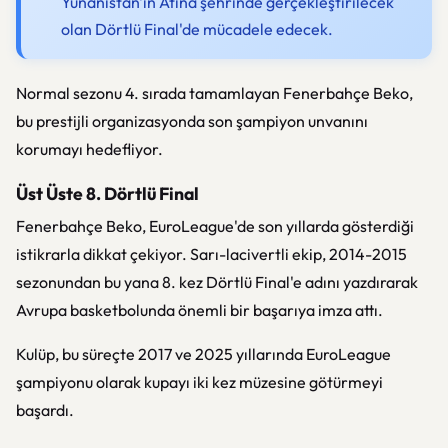
Yunanistan'ın Atina şehrinde gerçekleştirilecek
olan Dörtlü Final'de mücadele edecek.
Normal sezonu 4. sırada tamamlayan Fenerbahçe Beko,
bu prestijli organizasyonda son şampiyon unvanını
korumayı hedefliyor.
Üst Üste 8. Dörtlü Final
Fenerbahçe Beko, EuroLeague'de son yıllarda gösterdiği
istikrarla dikkat çekiyor. Sarı-lacivertli ekip, 2014-2015
sezonundan bu yana 8. kez Dörtlü Final'e adını yazdırarak
Avrupa basketbolunda önemli bir başarıya imza attı.
Kulüp, bu süreçte 2017 ve 2025 yıllarında EuroLeague
şampiyonu olarak kupayı iki kez müzesine götürmeyi
başardı.