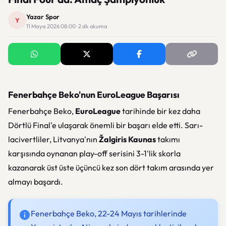
Yazar Spor
Y
11 Mayıs 2026 08:00 · 2 dk okuma
Fenerbahçe Beko'nun EuroLeague Başarısı
Fenerbahçe Beko,
EuroLeague
tarihinde bir kez daha
Dörtlü Final'e ulaşarak önemli bir başarı elde etti. Sarı-
lacivertliler, Litvanya'nın
Žalgiris Kaunas
takımı
karşısında oynanan play-off serisini 3-1'lik skorla
kazanarak üst üste üçüncü kez son dört takım arasında yer
almayı başardı.
Fenerbahçe Beko, 22-24 Mayıs tarihlerinde