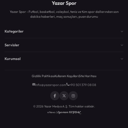
Yazar Spor
Yazar Spor - Futbol, basketbol, voleybol, tenis ve tüm spor dallarından son
dakika haberleri, maç sonuçları, puan durumu
Kategoriler
Servisler
Kurumsal
Gizlilik Politikası
Kullanım Koşulları
Site Haritası
info@yazarspor.com
+90 501 379 08 08
© 2026 Yazar Medya A.Ş. Tüm hakları saklıdır.
Egemen KEYDAL
eNews |