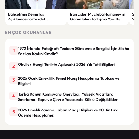
Bahçeli’nin Demirtaş
İran Lideri Mücteba Hamaney’in
Sed
Açıklamasına Cevdet
Görüntüleri Tartışma Yarattı:
Say
Yılmaz’dan Yanıt: Kararı Yargı
Sağlık Durumu Gündemde
Değ
Verecek
EN ÇOK OKUNANLAR
1972 İrlanda Fotoğrafı Yeniden Gündemde Sevgilisi İçin Silaha
1
Sarılan Kadın Kimdir?
Okullar Hangi Tarihte Açılacak? 2026 Yılı Tatil Bilgileri
2
2026 Ocak Emeklilik Temel Maaş Hesaplama Tablosu ve
3
Bilgileri
Torba Kanun Komisyonu Onayladı: Yüksek Aidatlara
4
Sınırlama, Tapu ve Çevre Yasasında Köklü Değişiklikler
2026 Emekli Zammı: Taban Maaş Bilgileri ve 20 Bin Lira
5
Ödeme Hesaplama!