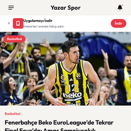
Yazar Spor
Uygulamayı İndir
İndir
Haberleri anında takip edin
Basketbol
Basketbol
Fenerbahçe Beko EuroLeague'de Tekrar
Final Four'da: Amaç Şampiyonluk