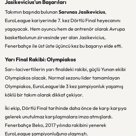
Jasikevicius'un Başarıları
Takımın başında bulunan
Sarunas Jasikevicius
,
EuroLeague kariyerinde 7. kez Dörtlü Final heyecanını
yaşayacak. Hem oyuncu hem de antrenör olarak Avrupa
basketbolunun zirvesinde yer alan Jasikevicius,
Fenerbahçe ile üst üste üçüncü kez bu başarıyı elde etti.
Yarı Final Rakibi: Olympiakos
Sarı-lacivertlilerin yarı finaldeki rakibi, güçlü Yunan ekibi
Olympiakos olacak. Normal sezonu lider tamamlayan
Olympiakos, EuroLeague'de 3 kez şampiyonluk yaşamış
köklü bir takım olarak dikkat çekiyor.
İki ekip, Dörtlü Final tarihinde daha önce de karşı karşıya
gelerek unutulmaz karşılaşmalara imza atmışlardı.
Fenerbahçe Beko, 2017 yılında rakibini yenerek
EuroLeague şampiyonluğuna ulaşmıştı.