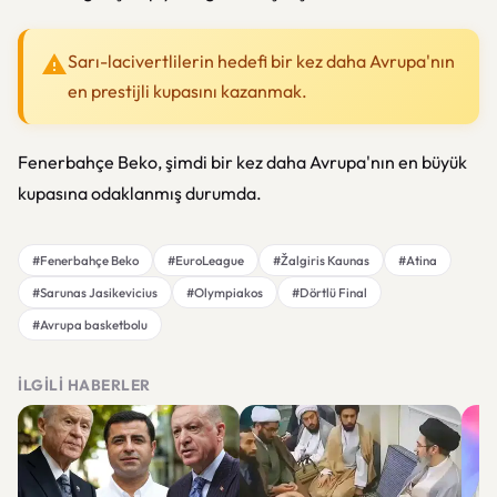
Sarı-lacivertlilerin hedefi bir kez daha Avrupa'nın
en prestijli kupasını kazanmak.
Fenerbahçe Beko, şimdi bir kez daha Avrupa'nın en büyük
kupasına odaklanmış durumda.
#Fenerbahçe Beko
#EuroLeague
#Žalgiris Kaunas
#Atina
#Sarunas Jasikevicius
#Olympiakos
#Dörtlü Final
#Avrupa basketbolu
İLGILI HABERLER