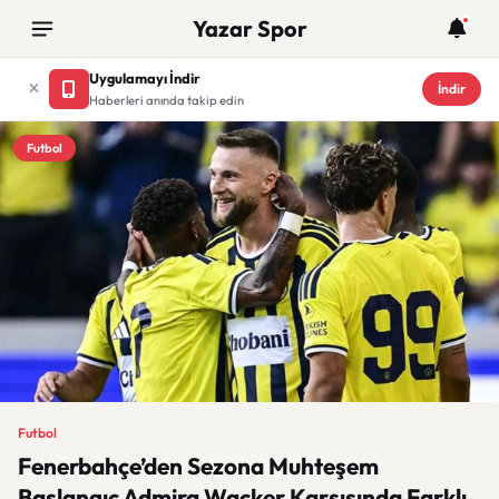
Yazar Spor
Uygulamayı İndir
İndir
Haberleri anında takip edin
Futbol
Futbol
Fenerbahçe’den Sezona Muhteşem
Başlangıç Admira Wacker Karşısında Farklı