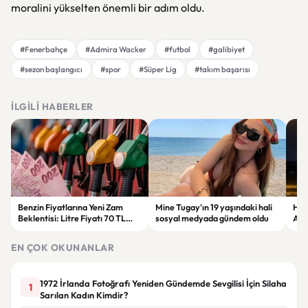
moralini yükselten önemli bir adım oldu.
#Fenerbahçe
#Admira Wacker
#futbol
#galibiyet
#sezon başlangıcı
#spor
#Süper Lig
#takım başarısı
İLGILI HABERLER
Benzin Fiyatlarına Yeni Zam
Mine Tugay'ın 19 yaşındaki hali
Hus
Beklentisi: Litre Fiyatı 70 TL
sosyal medyada gündem oldu
Ara
Sınırına Yaklaşıyor
Sald
EN ÇOK OKUNANLAR
1972 İrlanda Fotoğrafı Yeniden Gündemde Sevgilisi İçin Silaha
1
Sarılan Kadın Kimdir?