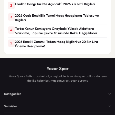
Okullar Hangi Tarihte Açılacak? 2026 Yılı Tatil Bilgileri
2
2026 Ocak Emeklilik Temel Maaş Hesaplama Tablosu ve
3
Bilgileri
Torba Kanun Komisyonu Onayladı: Yüksek Aidatlara
4
Sınırlama, Tapu ve Çevre Yasasında Köklü Değişiklikler
2026 Emekli Zammı: Taban Maaş Bilgileri ve 20 Bin Lira
5
Ödeme Hesaplama!
Yazar Spor
Yazar Spor - Futbol, basketbol, voleybol, tenis ve tüm spor dallarından son
dakika haberleri, maç sonuçları, puan durumu
Kategoriler
Servisler