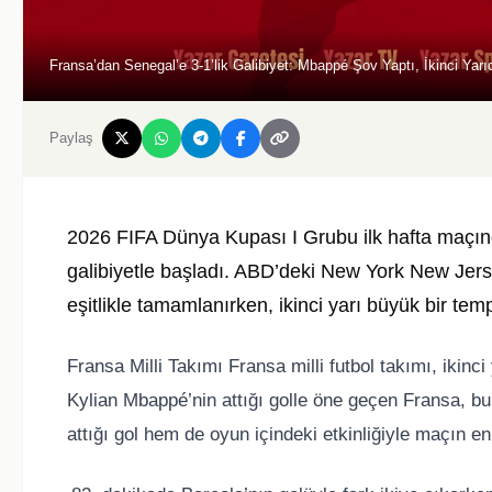
Fransa’dan Senegal’e 3-1’lik Galibiyet: Mbappé Şov Yaptı, İkinci Yar
Paylaş
2026 FIFA Dünya Kupası I Grubu ilk hafta maçın
galibiyetle başladı. ABD’deki New York New Jers
eşitlikle tamamlanırken, ikinci yarı büyük bir te
Fransa Milli Takımı
Fransa milli futbol takımı
, ikinc
Kylian Mbappé’nin attığı golle öne geçen Fransa, bu
attığı gol hem de oyun içindeki etkinliğiyle maçın e