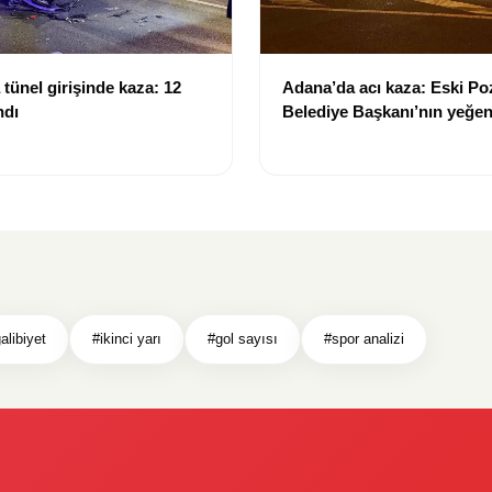
tünel girişinde kaza: 12
Adana’da acı kaza: Eski Po
ndı
Belediye Başkanı’nın yeğen
yitirdi
alibiyet
#ikinci yarı
#gol sayısı
#spor analizi