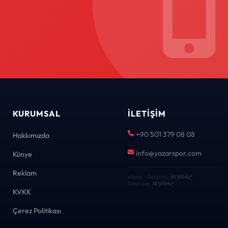
KURUMSAL
İLETIŞIM
+90 501 379 08 08
Hakkımızda
info@yazarspor.com
Künye
Reklam
KEYDAL
eNews · Geliştirici
·
KEYDAL
Developer
KVKK
Çerez Politikası