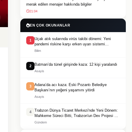
merak edilen menajer hakkında bilgiler
21:04
EN ÇOK OKUNANLAR
Uçak atık sularında virüs takibi dönemi: Yeni
1
pandemi riskine karşı erken uyarı sistemi
geliştiriliyor
Bilim
Batman’da tünel girişinde kaza: 12 kişi yaralandı
2
Asayis
Adana’da acı kaza: Eski Pozantı Belediye
3
Başkanı’nın yeğeni yaşamını yitirdi
Asayis
Trabzon Dünya Ticaret Merkezi'nde Yeni Dönem:
4
Mahkeme Süreci Bitti, Trabzon'un Dev Projesi Ne
Zaman Tamamlanacak?
Gündem