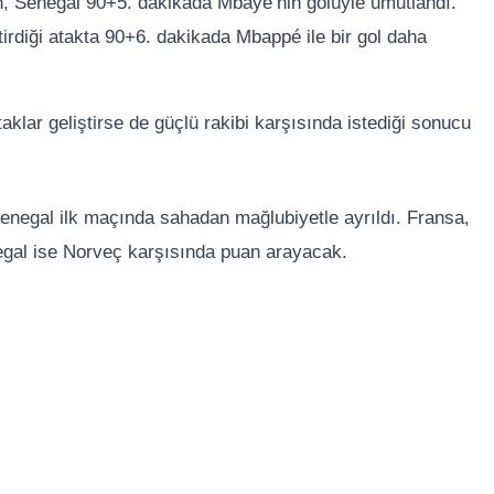
en, Senegal 90+5. dakikada Mbaye’nin golüyle umutlandı.
rdiği atakta 90+6. dakikada Mbappé ile bir gol daha
klar geliştirse de güçlü rakibi karşısında istediği sonucu
enegal ilk maçında sahadan mağlubiyetle ayrıldı. Fransa,
negal ise Norveç karşısında puan arayacak.