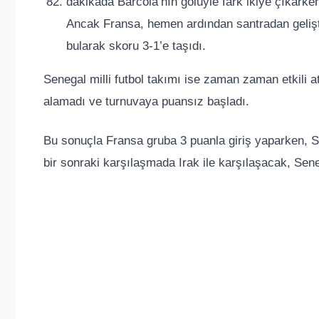
dakikada Barcola’nın golüyle fark ikiye çıkark
Ancak Fransa, hemen ardından santradan gelişti
bularak skoru 3-1’e taşıdı.
Senegal milli futbol takımı
ise zaman zaman etkili ata
alamadı ve turnuvaya puansız başladı.
Bu sonuçla Fransa gruba 3 puanla giriş yaparken, S
bir sonraki karşılaşmada Irak ile karşılaşacak, Se