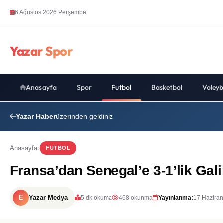
6 Ağustos 2026 Perşembe
Yazar Spor
Anasayfa
Spor
Futbol
Basketbol
Voleyb
Yazar Haber
üzerinden geldiniz
Anasayfa
FUTBOL
Fransa’dan Senegal’e 3-1’lik Gali
E
Yazar Medya
5 dk okuma
468 okunma
Yayınlanma:
17 Haziran