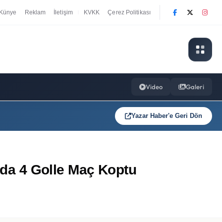
Künye
Reklam
İletişim
KVKK
Çerez Politikası
|
Video
Galeri
Yazar Haber'e Geri Dön
rıda 4 Golle Maç Koptu