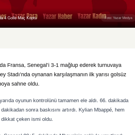
ıda 4 Golle Maç Koptu
Foto: Yazar Medya
da Fransa, Senegal’i 3-1 mağlup ederek turnuvaya
ey Stadı’nda oynanan karşılaşmanın ilk yarısı golsüz
mpoya sahne oldu.
i yarıda oyunun kontrolünü tamamen ele aldı. 66. dakikada
 dakikadan sonra baskısını artırdı.
Kylian Mbappé
, hem
n dikkat çeken ismi oldu.