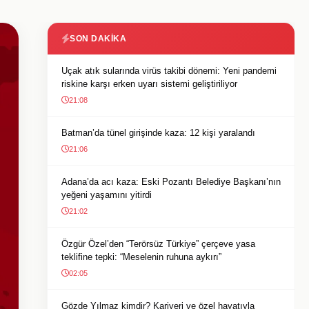
SON DAKIKA
Uçak atık sularında virüs takibi dönemi: Yeni pandemi
riskine karşı erken uyarı sistemi geliştiriliyor
21:08
Batman’da tünel girişinde kaza: 12 kişi yaralandı
21:06
Adana’da acı kaza: Eski Pozantı Belediye Başkanı’nın
yeğeni yaşamını yitirdi
21:02
Özgür Özel’den “Terörsüz Türkiye” çerçeve yasa
teklifine tepki: “Meselenin ruhuna aykırı”
02:05
Gözde Yılmaz kimdir? Kariyeri ve özel hayatıyla