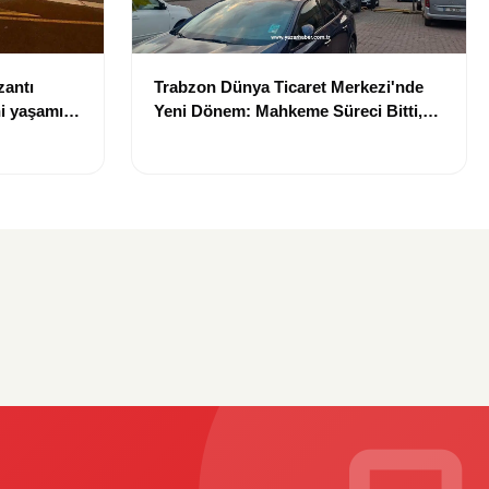
zantı
Trabzon Dünya Ticaret Merkezi'nde
i yaşamını
Yeni Dönem: Mahkeme Süreci Bitti,
Trabzon'un Dev Projesi Ne Zaman
Tamamlanacak?