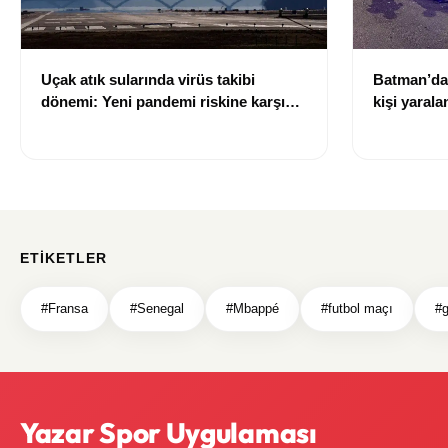
Uçak atık sularında virüs takibi
Batman’da 
dönemi: Yeni pandemi riskine karşı
kişi yarala
erken uyarı sistemi geliştiriliyor
ETIKETLER
#Fransa
#Senegal
#Mbappé
#futbol maçı
#g
Yazar Spor Uygulaması