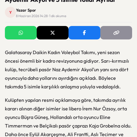
Yazar Spor
Y
8 Haziran 2026 14:28 · 1 dk okuma
Galatasaray Daikin Kadın Voleybol Takımı, yeni sezon
öncesi önemli bir kadro revizyonuna gidiyor. Sarı-kırmızılı
kulüp, tecrübeli pasör Naz Aydemir Akyol’un yanı sıra dört
oyuncuyla daha yollarını ayırdığını açıkladı. Böylece
takımda 5 isimle karşılıklı anlaşma yoluyla vedalaşıldı.
Kulüpten yapılan resmi açıklamaya göre, takımda ayrılık
kararı alınan diğer isimler ise libero İrem Nur Özsoy, orta
oyuncu Büşra Güneş, Hollandalı orta oyuncu Eline
Timmerman ve Belçikalı pasör çaprazı Kaja Grobelna oldu.
Daha önce Eylül Akarçeşme, Ali Frantti, Aslı Tecimer ve