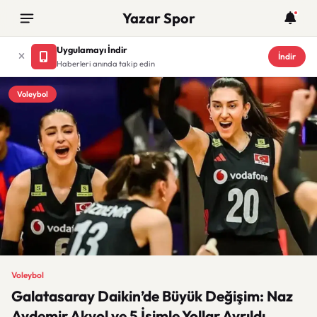
Yazar Spor
Uygulamayı İndir
İndir
Haberleri anında takip edin
Voleybol
Voleybol
Galatasaray Daikin’de Büyük Değişim: Naz
Aydemir Akyol ve 5 İsimle Yollar Ayrıldı