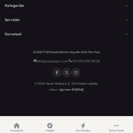
Kategoriler
Servisler
Kurumsal
Gizlilik Politikası
Kullanım Koşulları
Site Haritası
info@yazarspor.com
+90 501 379 08 08
© 2026 Yazar Medya A.Ş. Tüm hakları saklıdır.
Egemen KEYDAL
eNews |
Anasayfa
Keşfet
Son Dakika
Daha Fazla