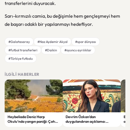
transferlerini duyuracak.
Sarı-kırmızılı camia, bu değişimle hem gençleşmeyi hem
de başarı odaklı bir yapılanmayı hedefliyor.
#Galatasaray
#Naz Aydemir Akyol
#spor dünyası
#futbol transferleri
#Daikin
#oyuncu ayrılıklar
#Türkiye futbolu
İLGILI HABERLER
Heybeliada Deniz Harp
Devrim Özkan’dan
Edi
Okulu’nda yangın paniği: Çatıda
duygulandıran açıklama:
ope
büyük hasar oluştu
“Babaannemi kaybettim”
tut