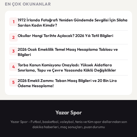
EN ÇOK OKUNANLAR
1972 İrlanda Fotoğrafı Yeniden Gündemde Sevgilisi İçin Silaha
1
Sarılan Kadın Kimdir?
Okullar Hangi Tarihte Açılacak? 2026 Yılı Tatil Bilgileri
2
2026 Ocak Emeklilik Temel Maaş Hesaplama Tablosu ve
3
Bilgileri
Torba Kanun Komisyonu Onayladı: Yüksek Aidatlara
4
Sınırlama, Tapu ve Çevre Yasasında Köklü Değişiklikler
2026 Emekli Zammı: Taban Maaş Bilgileri ve 20 Bin Lira
5
Ödeme Hesaplama!
Yazar Spor
Yazar Spor - Futbol, basketbol, voleybol, tenis ve tüm spor dallarından son
dakika haberleri, maç sonuçları, puan durumu