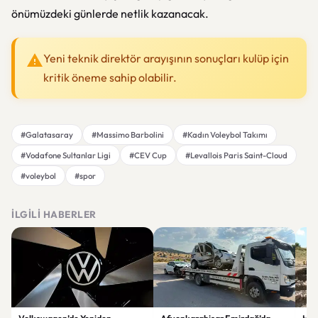
önümüzdeki günlerde netlik kazanacak.
Yeni teknik direktör arayışının sonuçları kulüp için
kritik öneme sahip olabilir.
#Galatasaray
#Massimo Barbolini
#Kadın Voleybol Takımı
#Vodafone Sultanlar Ligi
#CEV Cup
#Levallois Paris Saint-Cloud
#voleybol
#spor
İLGILI HABERLER