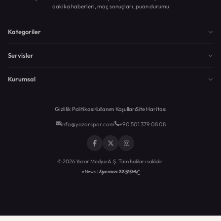
dakika haberleri, maç sonuçları, puan durumu
Kategoriler
Servisler
Kurumsal
Gizlilik Politikası
Kullanım Koşulları
Site Haritası
info@yazarspor.com
+90 501 379 08 08
© 2026 Yazar Medya A.Ş. Tüm hakları saklıdır.
Egemen KEYDAL
eNews |