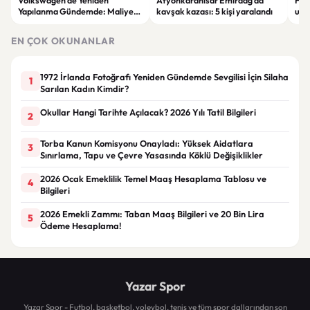
Volkswagen’de Yeniden
Afyonkarahisar Emirdağ’da
Hatt
Yapılanma Gündemde: Maliyet
kavşak kazası: 5 kişi yaralandı
ulus
Azaltma Planı Tartışılıyor
ülk
alıy
EN ÇOK OKUNANLAR
1972 İrlanda Fotoğrafı Yeniden Gündemde Sevgilisi İçin Silaha
1
Sarılan Kadın Kimdir?
Okullar Hangi Tarihte Açılacak? 2026 Yılı Tatil Bilgileri
2
Torba Kanun Komisyonu Onayladı: Yüksek Aidatlara
3
Sınırlama, Tapu ve Çevre Yasasında Köklü Değişiklikler
2026 Ocak Emeklilik Temel Maaş Hesaplama Tablosu ve
4
Bilgileri
2026 Emekli Zammı: Taban Maaş Bilgileri ve 20 Bin Lira
5
Ödeme Hesaplama!
Yazar Spor
Yazar Spor - Futbol, basketbol, voleybol, tenis ve tüm spor dallarından son