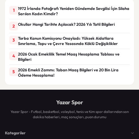
1972 İrlanda Fotoğrafı Yeniden Gündemde Sevgilisi İçin Silaha
1
Sarılan Kadın Kimdir?
Okullar Hangi Tarihte Açılacak? 2026 Yılı Tatil Bilgileri
2
Torba Kanun Komisyonu Onayladı: Yüksek Aidatlara
3
Sınırlama, Tapu ve Çevre Yasasında Köklü Değişiklikler
2026 Ocak Emeklilik Temel Maaş Hesaplama Tablosu ve
4
Bilgileri
2026 Emekli Zammı: Taban Maaş Bilgileri ve 20 Bin Lira
5
Ödeme Hesaplama!
Yazar Spor
Yazar Spor - Futbol, basketbol, voleybol, tenis ve tüm spor dallarından son
dakika haberleri, maç sonuçları, puan durumu
Kategoriler