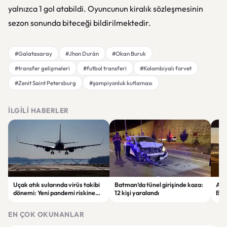
yalnızca 1 gol atabildi. Oyuncunun kiralık sözleşmesinin
sezon sonunda biteceği bildirilmektedir.
#Galatasaray
#Jhon Durán
#Okan Buruk
#transfer gelişmeleri
#futbol transferi
#Kolombiyalı forvet
#Zenit Saint Petersburg
#şampiyonluk kutlaması
İLGILI HABERLER
Uçak atık sularında virüs takibi
Batman’da tünel girişinde kaza:
Ada
dönemi: Yeni pandemi riskine
12 kişi yaralandı
Bel
karşı erken uyarı sistemi
yaşa
geliştiriliyor
EN ÇOK OKUNANLAR