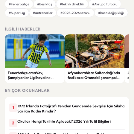
#Fenerbahçe
#Beşiktaş
#teknik direktör
#Avrupa futbolu
#Süper Lig
#antrenörler
#2025-2026 sezonu
#hoca değişikliği
İLGILI HABERLER
Fenerbahçe arsaVev,
Afyonkarahisar Sultandağı’nda
Joh
Şampiyonlar Ligi hayaline
feci kaza: Otomobil şarampole
deği
penaltılarla veda etti
devrildi, 2 kişi hayatını kaybetti
hay
EN ÇOK OKUNANLAR
1972 İrlanda Fotoğrafı Yeniden Gündemde Sevgilisi İçin Silaha
1
Sarılan Kadın Kimdir?
Okullar Hangi Tarihte Açılacak? 2026 Yılı Tatil Bilgileri
2