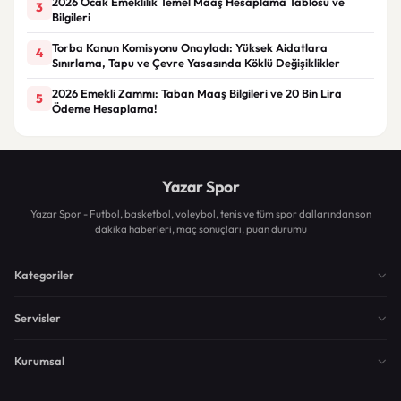
2026 Ocak Emeklilik Temel Maaş Hesaplama Tablosu ve
3
Bilgileri
Torba Kanun Komisyonu Onayladı: Yüksek Aidatlara
4
Sınırlama, Tapu ve Çevre Yasasında Köklü Değişiklikler
2026 Emekli Zammı: Taban Maaş Bilgileri ve 20 Bin Lira
5
Ödeme Hesaplama!
Yazar Spor
Yazar Spor - Futbol, basketbol, voleybol, tenis ve tüm spor dallarından son
dakika haberleri, maç sonuçları, puan durumu
Kategoriler
Servisler
Kurumsal