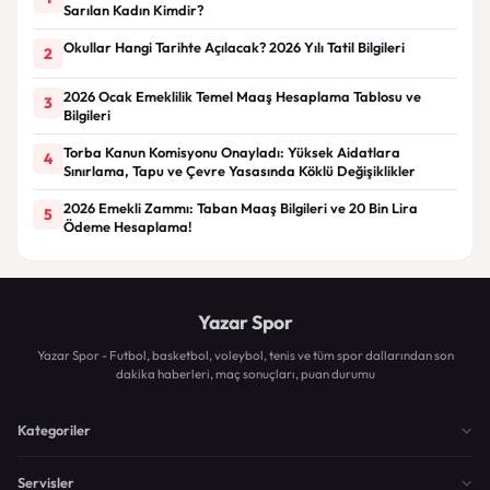
Sarılan Kadın Kimdir?
Okullar Hangi Tarihte Açılacak? 2026 Yılı Tatil Bilgileri
2
2026 Ocak Emeklilik Temel Maaş Hesaplama Tablosu ve
3
Bilgileri
Torba Kanun Komisyonu Onayladı: Yüksek Aidatlara
4
Sınırlama, Tapu ve Çevre Yasasında Köklü Değişiklikler
2026 Emekli Zammı: Taban Maaş Bilgileri ve 20 Bin Lira
5
Ödeme Hesaplama!
Yazar Spor
Yazar Spor - Futbol, basketbol, voleybol, tenis ve tüm spor dallarından son
dakika haberleri, maç sonuçları, puan durumu
Kategoriler
Servisler