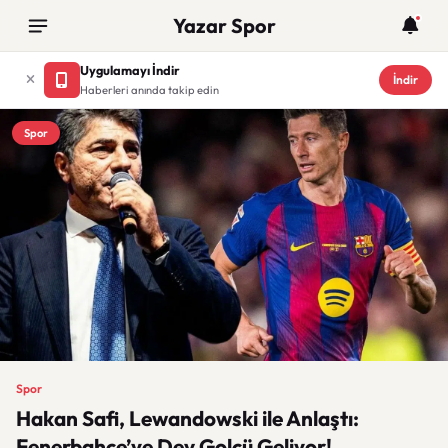
Yazar Spor
Uygulamayı İndir
İndir
Haberleri anında takip edin
Spor
Spor
Hakan Safi, Lewandowski ile Anlaştı:
Fenerbahçe’ye Dev Golcü Geliyor!