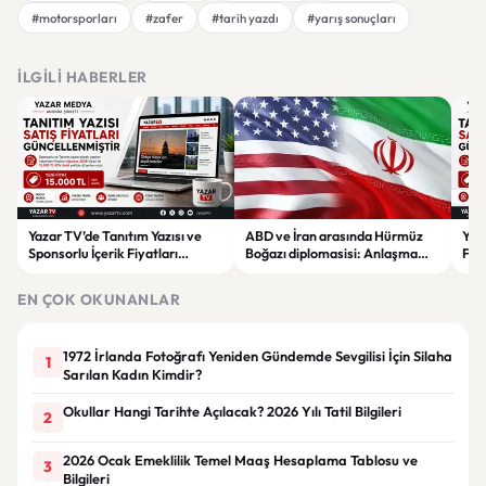
#motorsporları
#zafer
#tarih yazdı
#yarış sonuçları
İLGILI HABERLER
Yazar TV’de Tanıtım Yazısı ve
ABD ve İran arasında Hürmüz
Yaz
Sponsorlu İçerik Fiyatları
Boğazı diplomasisi: Anlaşma
Fiya
Güncellendi: Yeni Fiyat 15 Bin TL
ihtimali gündemde
15 B
EN ÇOK OKUNANLAR
1972 İrlanda Fotoğrafı Yeniden Gündemde Sevgilisi İçin Silaha
1
Sarılan Kadın Kimdir?
Okullar Hangi Tarihte Açılacak? 2026 Yılı Tatil Bilgileri
2
2026 Ocak Emeklilik Temel Maaş Hesaplama Tablosu ve
3
Bilgileri