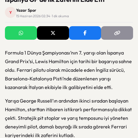
Yazar Spor
Y
15 Haziran 2026 02:34 · 1 dk okuma
Formula 1 Dünya Şampiyonası’nın 7. yarışı olan İspanya
Grand Prix’si, Lewis Hamilton için tarihi bir başarıya sahne
oldu. Ferrari pilotu olarak mücadele eden İngiliz sürücü,
Barselona-Katalonya Pisti’nde düzenlenen yarışı
kazanarak İtalyan ekibiyle ilk galibiyetini elde etti.
Yarışa George Russell’ın ardından ikinci sıradan başlayan
Hamilton, starttan itibaren istikrarlı performansıyla dikkat
çekti. Stratejik pit stoplar ve yarış temposunu iyi yöneten
deneyimli pilot, damalı bayrağı ilk sırada görerek Ferrari
kariyerindeki ilk zaferini kutladı.