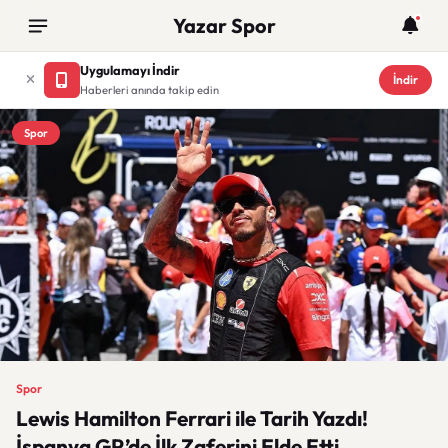
Yazar Spor
Uygulamayı İndir
İndir
Haberleri anında takip edin
Spor
Spor
Lewis Hamilton Ferrari ile Tarih Yazdı!
İspanya GP’de İlk Zaferini Elde Etti