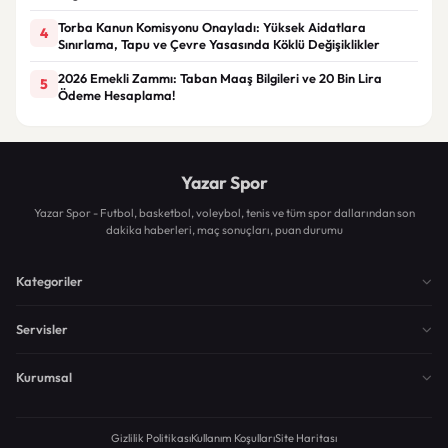
Torba Kanun Komisyonu Onayladı: Yüksek Aidatlara
4
Sınırlama, Tapu ve Çevre Yasasında Köklü Değişiklikler
2026 Emekli Zammı: Taban Maaş Bilgileri ve 20 Bin Lira
5
Ödeme Hesaplama!
Yazar Spor
Yazar Spor - Futbol, basketbol, voleybol, tenis ve tüm spor dallarından son
dakika haberleri, maç sonuçları, puan durumu
Kategoriler
Servisler
Kurumsal
Gizlilik Politikası
Kullanım Koşulları
Site Haritası