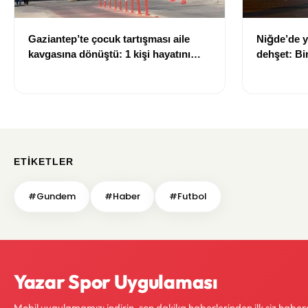
Gaziantep’te çocuk tartışması aile
Niğde’de y
kavgasına dönüştü: 1 kişi hayatını
dehşet: Bir
kaybetti, 5 kişi yaralandı
kişi ağır y
ETIKETLER
#Gundem
#Haber
#Futbol
Yazar Spor Uygulaması
Mobil uygulamamızı indirin, son dakika haberlerinden ilk siz haber