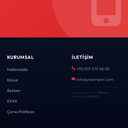
KURUMSAL
İLETIŞIM
+90 501 379 08 08
Hakkımızda
info@yazarspor.com
Künye
Reklam
eNews · Geliştirici
KEYDAL
·
Developer
KEYDAL
KVKK
Çerez Politikası