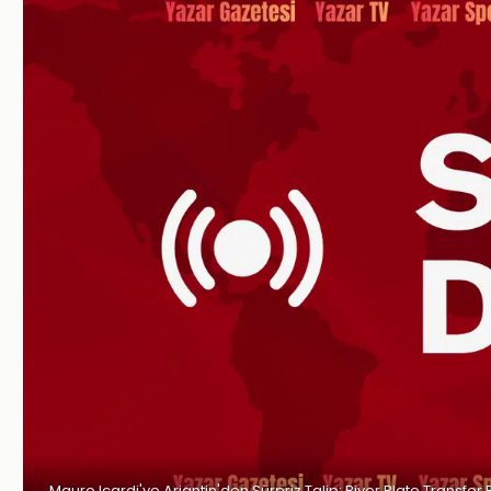
Mauro Icardi'ye Arjantin'den Sürpriz Talip: River Plate Transfer