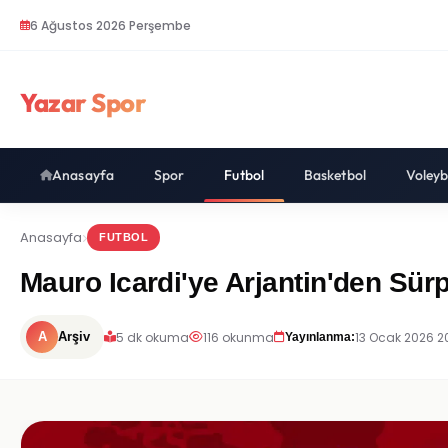
6 Ağustos 2026 Perşembe
Yazar Spor
Anasayfa
Spor
Futbol
Basketbol
Voleyb
Anasayfa
FUTBOL
Mauro Icardi'ye Arjantin'den Sürp
5 dk okuma
116 okunma
13 Ocak 2026 2
A
Arşiv
Yayınlanma: