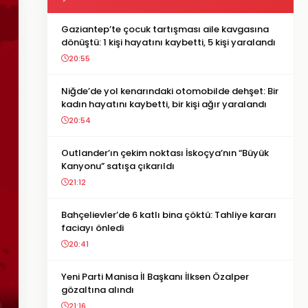
Gaziantep’te çocuk tartışması aile kavgasına
dönüştü: 1 kişi hayatını kaybetti, 5 kişi yaralandı
20:55
Niğde’de yol kenarındaki otomobilde dehşet: Bir
kadın hayatını kaybetti, bir kişi ağır yaralandı
20:54
Outlander’ın çekim noktası İskoçya’nın “Büyük
Kanyonu” satışa çıkarıldı
21:12
Bahçelievler’de 6 katlı bina çöktü: Tahliye kararı
faciayı önledi
20:41
Yeni Parti Manisa İl Başkanı İlksen Özalper
gözaltına alındı
21:16