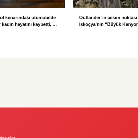
ol kenarındaki otomobilde
Outlander’ın çekim noktası
 kadın hayatını kaybetti, bir
İskoçya’nın “Büyük Kanyon
aralandı
çıkarıldı
dar olun.