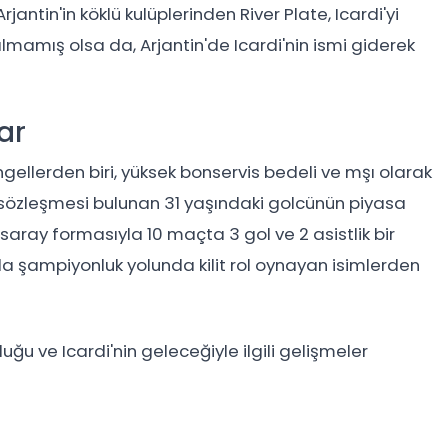
rjantin'in köklü kulüplerinden River Plate, Icardi'yi
ılmamış olsa da, Arjantin'de Icardi'nin ismi giderek
ar
ngellerden biri, yüksek bonservis bedeli ve mşı olarak
r sözleşmesi bulunan 31 yaşındaki golcünün piyasa
saray formasıyla 10 maçta 3 gol ve 2 asistlik bir
da şampiyonluk yolunda kilit rol oynayan isimlerden
duğu ve Icardi'nin geleceğiyle ilgili gelişmeler