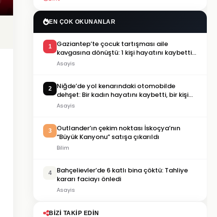
EN ÇOK OKUNANLAR
Gaziantep’te çocuk tartışması aile
1
kavgasına dönüştü: 1 kişi hayatını kaybetti,
5 kişi yaralandı
Asayis
Niğde’de yol kenarındaki otomobilde
2
dehşet: Bir kadın hayatını kaybetti, bir kişi
ağır yaralandı
Asayis
Outlander’ın çekim noktası İskoçya’nın
3
“Büyük Kanyonu” satışa çıkarıldı
Bilim
Bahçelievler’de 6 katlı bina çöktü: Tahliye
4
kararı faciayı önledi
Asayis
BIZI TAKIP EDIN