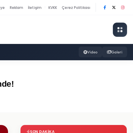
nye
Reklam
İletişim
KVKK
Çerez Politikası
|
Video
Galeri
nde!
SON DAKIKA