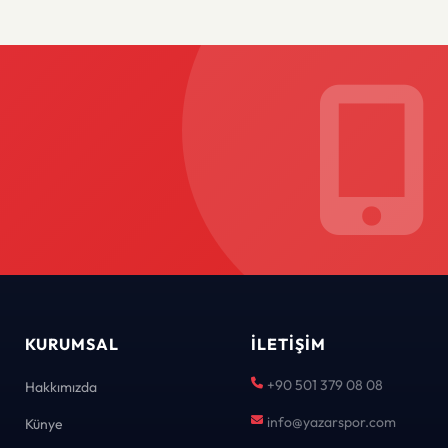
KURUMSAL
İLETIŞIM
+90 501 379 08 08
Hakkımızda
info@yazarspor.com
Künye