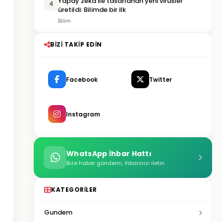
Yapay zekâ ile tasarlanan yeni virüsler
4
üretildi: Bilimde bir ilk
Bilim
BIZI TAKIP EDIN
Facebook
Twitter
Instagram
WhatsApp İhbar Hattı
Bize haber gönderin, ihbarınızı iletin
KATEGORILER
Gundem