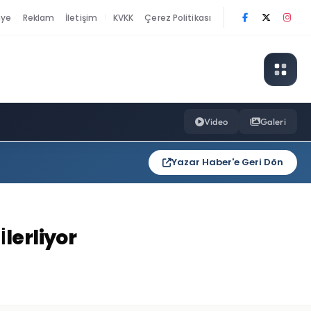
nye
Reklam
İletişim
KVKK
Çerez Politikası
|
Video
Galeri
Yazar Haber'e Geri Dön
lerliyor