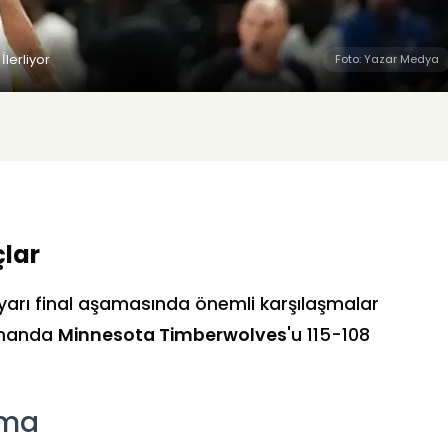
lerliyor
Foto: Yazar Medya
çlar
 yarı final aşamasında önemli karşılaşmalar
smanda
Minnesota Timberwolves
'u 115-108
ama