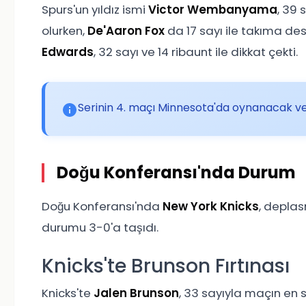
Spurs'un yıldız ismi
Victor Wembanyama
, 39 
olurken,
De'Aaron Fox
da 17 sayı ile takıma de
Edwards
, 32 sayı ve 14 ribaunt ile dikkat çekti.
Serinin 4. maçı Minnesota'da oynanacak v
Doğu Konferansı'nda Durum
Doğu Konferansı'nda
New York Knicks
, depl
durumu 3-0'a taşıdı.
Knicks'te Brunson Fırtınası
Knicks'te
Jalen Brunson
, 33 sayıyla maçın en 