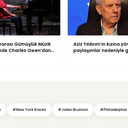
ararası Gümüşlük Müzik
Aziz Yıldırım’ın kızına yö
i’nde Charles Owen’dan
paylaşımlar nedeniyle g
 piyano resitali
alınan şüpheli için tut
talebi
a
#New York Knicks
#Jalen Brunson
#Philadelphia 