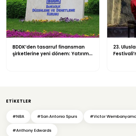
BDDK’den tasarruf finansman
23. Ulusl
şirketlerine yeni dönem: Yatırım
Festival
araçları ve sözleşme limitleri
unutulmaz
değişti
ETIKETLER
#NBA
#San Antonio Spurs
#Victor Wembanyam
#Anthony Edwards