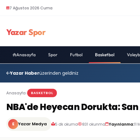
7 Ağustos 2026 Cuma
Yazar Spor
Anasayfa
Spor
Futbol
Basketbol
Voleyb
Yazar Haber
üzerinden geldiniz
Anasayfa
BASKETBOL
NBA'de Heyecan Dorukta: San A
E
Yazar Medya
5 dk okuma
831 okunma
Yayınlanma:
11 