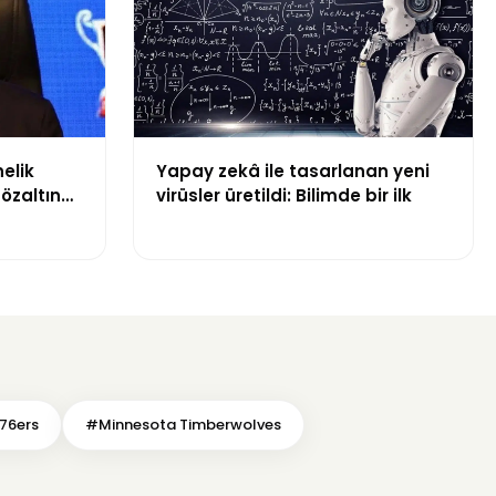
nelik
Yapay zekâ ile tasarlanan yeni
özaltına
virüsler üretildi: Bilimde bir ilk
uklama
76ers
#Minnesota Timberwolves