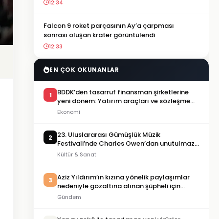
12:34
Falcon 9 roket parçasının Ay’a çarpması
sonrası oluşan krater görüntülendi
12:33
EN ÇOK OKUNANLAR
BDDK’den tasarruf finansman şirketlerine
1
yeni dönem: Yatırım araçları ve sözleşme
limitleri değişti
Ekonomi
23. Uluslararası Gümüşlük Müzik
2
Festivali’nde Charles Owen’dan unutulmaz
piyano resitali
Kültür & Sanat
Aziz Yıldırım’ın kızına yönelik paylaşımlar
3
nedeniyle gözaltına alınan şüpheli için
tutuklama talebi
Gündem