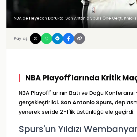
NBA'de Heyecan Dorukta: San Antonio Spurs Öne Geçti, Knicks İ
Paylaş
NBA Playoff'larında Kritik Ma
NBA Playoff'larının Batı ve Doğu Konferansı
gerçekleştirildi.
San Antonio Spurs
, depla
yenerek seride 2-1'lik üstünlüğü ele geçirdi.
Spurs'un Yıldızı Wembany