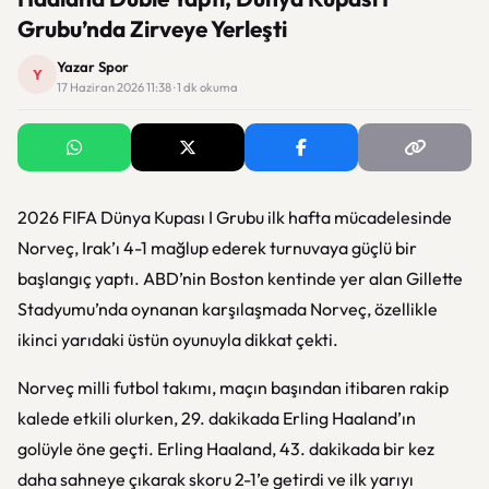
Grubu’nda Zirveye Yerleşti
Yazar Spor
Y
17 Haziran 2026 11:38 · 1 dk okuma
2026 FIFA Dünya Kupası I Grubu ilk hafta mücadelesinde
Norveç, Irak’ı 4-1 mağlup ederek turnuvaya güçlü bir
başlangıç yaptı. ABD’nin Boston kentinde yer alan Gillette
Stadyumu’nda oynanan karşılaşmada Norveç, özellikle
ikinci yarıdaki üstün oyunuyla dikkat çekti.
Norveç milli futbol takımı
, maçın başından itibaren rakip
kalede etkili olurken, 29. dakikada Erling Haaland’ın
golüyle öne geçti.
Erling Haaland
, 43. dakikada bir kez
daha sahneye çıkarak skoru 2-1’e getirdi ve ilk yarıyı