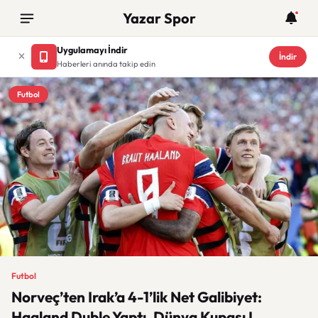
Yazar Spor
Uygulamayı İndir
İndir
Haberleri anında takip edin
Futbol
Futbol
Norveç’ten Irak’a 4-1’lik Net Galibiyet:
Haaland Duble Yaptı, Dünya Kupası I