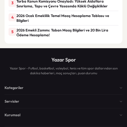
Torba Kanun Komisyonu Onayladı: Yüksek Aidatlara
3
Sınırlama, Tapu ve Çevre Yasasında Köklü Değişiklikler
2026 Ocak Emeklilik Temel Maaş Hesaplama Tablosu ve
4
Bilgileri
2026 Emekli Zammı: Taban Maaş Bilgileri ve 20 Bin Lira
5
Ödeme Hesaplama!
Yazar Spor
Yazar Spor - Futbol, basketbol, voleybol, tenis ve tüm spor dallarından son
dakika haberleri, maç sonuçları, puan durumu
Kategoriler
Servisler
Kurumsal