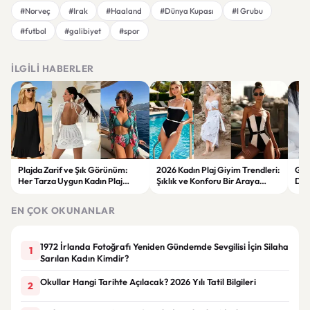
#Norveç
#Irak
#Haaland
#Dünya Kupası
#I Grubu
#futbol
#galibiyet
#spor
İLGILI HABERLER
Plajda Zarif ve Şık Görünüm:
2026 Kadın Plaj Giyim Trendleri:
Güz
Her Tarza Uygun Kadın Plaj
Şıklık ve Konforu Bir Araya
Dön
Giyim Önerileri
Getiren Modeller
Bakı
Çöz
EN ÇOK OKUNANLAR
1972 İrlanda Fotoğrafı Yeniden Gündemde Sevgilisi İçin Silaha
1
Sarılan Kadın Kimdir?
Okullar Hangi Tarihte Açılacak? 2026 Yılı Tatil Bilgileri
2