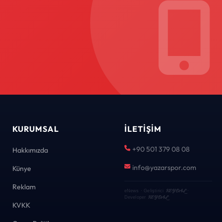
KURUMSAL
İLETIŞIM
+90 501 379 08 08
Hakkımızda
info@yazarspor.com
Künye
Reklam
KEYDAL
eNews · Geliştirici
·
KEYDAL
Developer
KVKK