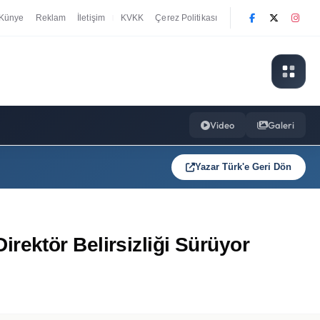
Künye
Reklam
İletişim
KVKK
Çerez Politikası
|
Video
Galeri
Yazar Türk'e Geri Dön
ektör Belirsizliği Sürüyor