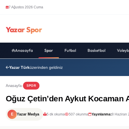
7 Ağustos 2026 Cuma
Yazar Spor
Anasayfa
Spor
Futbol
Basketbol
Voleyb
Yazar Türk
üzerinden geldiniz
Anasayfa
SPOR
Oğuz Çetin’den Aykut Kocaman Aç
E
Yazar Medya
5 dk okuma
507 okunma
Yayınlanma:
8 Haziran 