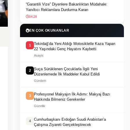
“Garantili Vize” Diyenlere Bakanlıktan Müdahale:
Yanıltıcı Reklamlara Durdurma Kararı
04:28
EN ÇOK OKUNANLAR
Tekirdağ’da Yeni Aldığı Motosikletle Kaza Yapan
1
22 Yaşındaki Genç Hayatını Kaybetti
Asayis
Suça Sürüklenen Çocuklarla İlgili Yeni
2
Düzenlemede İlk Maddeler Kabul Edildi
Gündem
Profesyonel Makyajın İlk Adımı: Makyaj Bazı
3
Hakkında Bilmeniz Gerekenler
Güzellik
Cumhurbaşkanı Erdoğan Suudi Arabistan’a
4
Çalışma Ziyareti Gerçekleştirecek