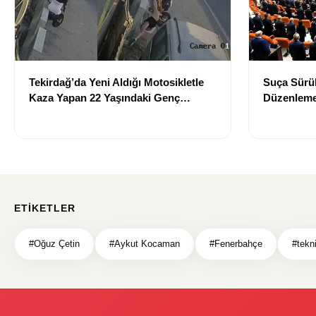
Tekirdağ’da Yeni Aldığı Motosikletle
Suça Sürük
Kaza Yapan 22 Yaşındaki Genç
Düzenleme
Hayatını Kaybetti
Edildi
ETIKETLER
#Oğuz Çetin
#Aykut Kocaman
#Fenerbahçe
#tekni