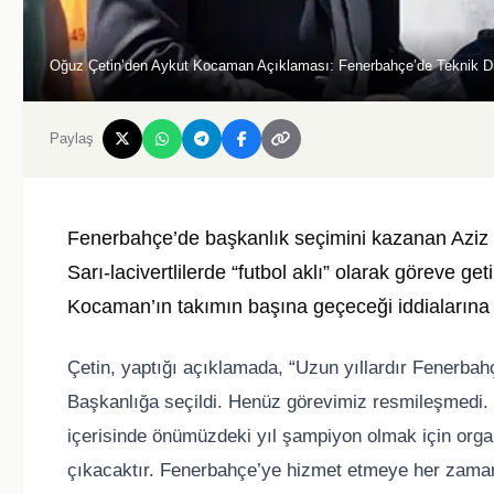
Oğuz Çetin’den Aykut Kocaman Açıklaması: Fenerbahçe’de Teknik Dire
Paylaş
Fenerbahçe’de başkanlık seçimini kazanan Aziz Yıl
Sarı-lacivertlilerde “futbol aklı” olarak göreve g
Kocaman’ın takımın başına geçeceği iddialarına 
Çetin, yaptığı açıklamada, “Uzun yıllardır Fenerbahçe
Başkanlığa seçildi. Henüz görevimiz resmileşmedi. Bu
içerisinde önümüzdeki yıl şampiyon olmak için orga
çıkacaktır. Fenerbahçe’ye hizmet etmeye her zaman h