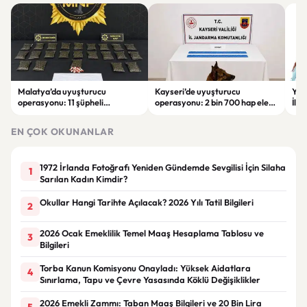
Malatya’da uyuşturucu
Kayseri’de uyuşturucu
YEN
operasyonu: 11 şüpheli
operasyonu: 2 bin 700 hap ele
İlk
tutuklandı
geçirildi, 1 şüpheli gözaltına
sor
alındı
tut
EN ÇOK OKUNANLAR
1972 İrlanda Fotoğrafı Yeniden Gündemde Sevgilisi İçin Silaha
1
Sarılan Kadın Kimdir?
Okullar Hangi Tarihte Açılacak? 2026 Yılı Tatil Bilgileri
2
2026 Ocak Emeklilik Temel Maaş Hesaplama Tablosu ve
3
Bilgileri
Torba Kanun Komisyonu Onayladı: Yüksek Aidatlara
4
Sınırlama, Tapu ve Çevre Yasasında Köklü Değişiklikler
2026 Emekli Zammı: Taban Maaş Bilgileri ve 20 Bin Lira
5