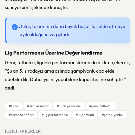
sunuyorum” şeklinde konuştu.
Oulai, takımının daha büyük başarılar elde etmeye
layık olduğunu vurguladı.
Lig Performansı Üzerine Değerlendirme
Genç futbolcu, ligdeki performanslarına da dikkat çekerek,
“Şu an 3. sıradayız ama aslında şampiyonluk da elde
edebilirdik. Daha iyisini yapabilme kapasitesine sahiptik”
dedi.
#Oulai
#Trabzonspor
#Türkiye Kupası
#genç futbolcu
#sezon hedefleri
#lig performansı
#kupa finali
#şampiyonluk
İLGILI HABERLER