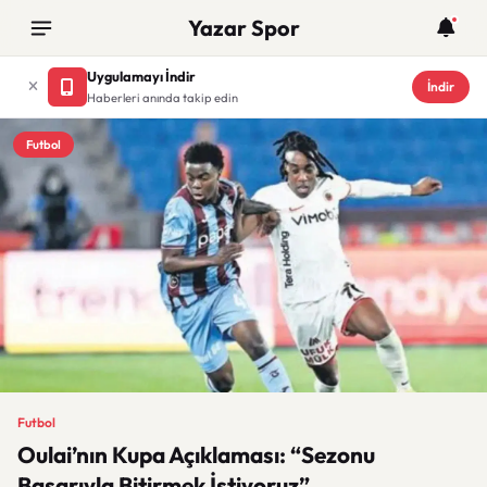
Yazar Spor
Uygulamayı İndir
İndir
Haberleri anında takip edin
Futbol
Futbol
Oulai’nın Kupa Açıklaması: “Sezonu
Başarıyla Bitirmek İstiyoruz”