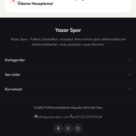
Ödeme Hesaplama!
Yazar Spor
Yazar Spor - Futbol, basketbol, voleybol, tenis ve tüm spor dallarından son
dakika haberleri, maç sonuçları, puan durumu
Kategoriler
Servisler
Kurumsal
Gizlilik Politikası
Kullanım Koşulları
Site Haritası
info@yazarspor.com
+90 501 379 08 08