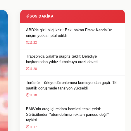
SON DAKIKA
ABD'de gizli bilgi krizi: Eski bakan Frank Kendall'ın
erişim yetkisi iptal edildi
11:22
Trabzon'da Salah'a sürpriz teklif: Belediye
başkanından yıldız futbolcuya arazi daveti
11:20
Terörsüz Türkiye düzenlemesi komisyondan geçti: 18
saatlik görüşmede tansiyon yükseldi
11:18
BMW'nin araç içi reklam hamlesi tepki çekti:
Sürücülerden "otomobilimiz reklam panosu değil"
tepkisi
11:17