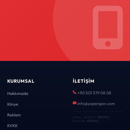
KURUMSAL
İLETIŞIM
+90 501 379 08 08
Hakkımızda
info@yazarspor.com
Künye
Reklam
KEYDAL
eNews · Geliştirici
·
KEYDAL
Developer
KVKK