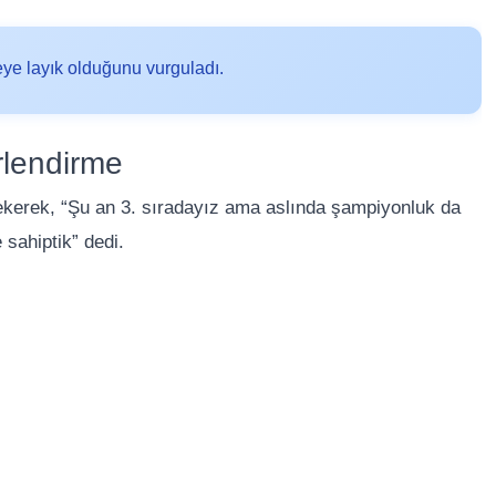
eye layık olduğunu vurguladı.
rlendirme
çekerek, “Şu an 3. sıradayız ama aslında şampiyonluk da
 sahiptik” dedi.