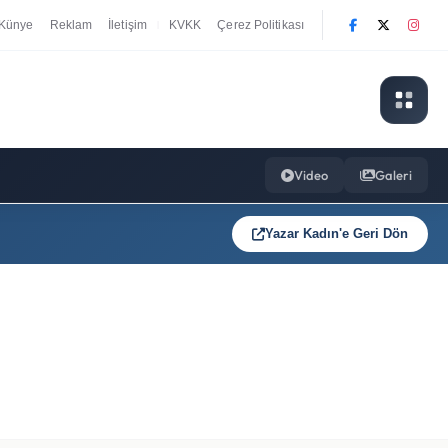
Künye
Reklam
İletişim
KVKK
Çerez Politikası
|
Video
Galeri
Yazar Kadın'e Geri Dön