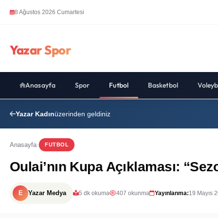
8 Ağustos 2026 Cumartesi
Yazar Spor
Anasayfa
Spor
Futbol
Basketbol
Voleyb
Yazar Kadın
üzerinden geldiniz
Anasayfa
FUTBOL
Oulai’nın Kupa Açıklaması: “Sezo
E
Yazar Medya
5 dk okuma
407 okunma
Yayınlanma:
19 Mayıs 2