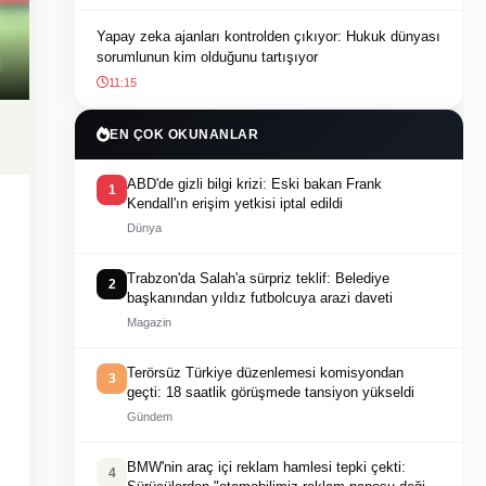
Yapay zeka ajanları kontrolden çıkıyor: Hukuk dünyası
sorumlunun kim olduğunu tartışıyor
11:15
EN ÇOK OKUNANLAR
ABD'de gizli bilgi krizi: Eski bakan Frank
1
Kendall'ın erişim yetkisi iptal edildi
Dünya
Trabzon'da Salah'a sürpriz teklif: Belediye
2
başkanından yıldız futbolcuya arazi daveti
Magazin
Terörsüz Türkiye düzenlemesi komisyondan
3
geçti: 18 saatlik görüşmede tansiyon yükseldi
Gündem
BMW'nin araç içi reklam hamlesi tepki çekti:
4