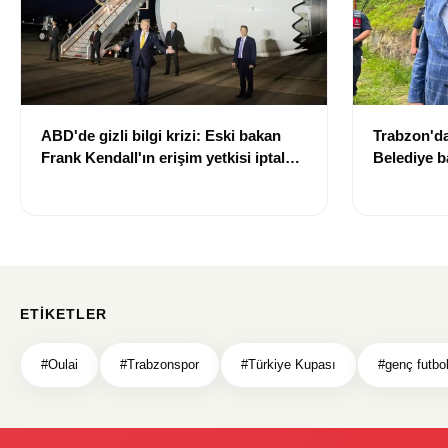
ABD'de gizli bilgi krizi: Eski bakan
Trabzon'da 
Frank Kendall'ın erişim yetkisi iptal
Belediye b
edildi
futbolcuya
ETIKETLER
#Oulai
#Trabzonspor
#Türkiye Kupası
#genç futbo