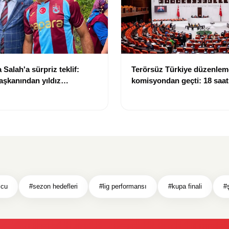
Salah'a sürpriz teklif:
Terörsüz Türkiye düzenlem
aşkanından yıldız
komisyondan geçti: 18 saat
 arazi daveti
görüşmede tansiyon yüksel
lcu
#sezon hedefleri
#lig performansı
#kupa finali
#