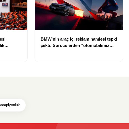
esi
BMW'nin araç içi reklam hamlesi tepki
lik
çekti: Sürücülerden "otomobilimiz
di
reklam panosu değil" tepkisi
şampiyonluk