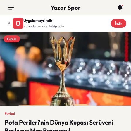
Yazar Spor
Uygulamayı İndir
İndir
Haberleri anında takip edin
Futbol
Futbol
Pota Perileri'nin Dünya Kupası Serüveni
Başlıyor: Maç Programı!