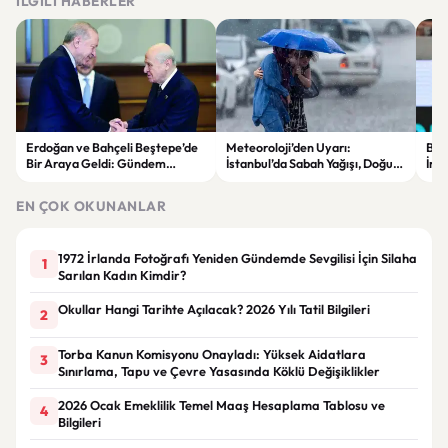
İLGILI HABERLER
Erdoğan ve Bahçeli Beştepe’de
Meteoroloji’den Uyarı:
Beşi
Bir Araya Geldi: Gündem
İstanbul’da Sabah Yağışı, Doğu
İmz
“Terörsüz Türkiye” Süreci
Bölgelerde Çöl Tozu Bekleniyor
Avr
Kay
EN ÇOK OKUNANLAR
1972 İrlanda Fotoğrafı Yeniden Gündemde Sevgilisi İçin Silaha
1
Sarılan Kadın Kimdir?
Okullar Hangi Tarihte Açılacak? 2026 Yılı Tatil Bilgileri
2
Torba Kanun Komisyonu Onayladı: Yüksek Aidatlara
3
Sınırlama, Tapu ve Çevre Yasasında Köklü Değişiklikler
2026 Ocak Emeklilik Temel Maaş Hesaplama Tablosu ve
4
Bilgileri