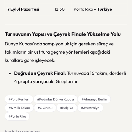
7 Eylül Pazartesi
12.30
Porto Riko –
Türkiye
Turnuvanın Yapısı ve Çeyrek Finale Yükselme Yolu
Dünya Kupası'nda şampiyonluk için gereken süreç ve
takımların bir üst tura geçme yöntemleri aşağıdaki
kurallara göre işleyecek:
Doğrudan Çeyrek Final:
Turnuvada 16 takım, dörderli
4 grupta yarışacak. Gruplarını
#Pota Perileri
#Kadınlar Dünya Kupası
#Almanya Berlin
#A Milli Takım
#C Grubu
#Belçika
#Avustralya
#Porto Riko