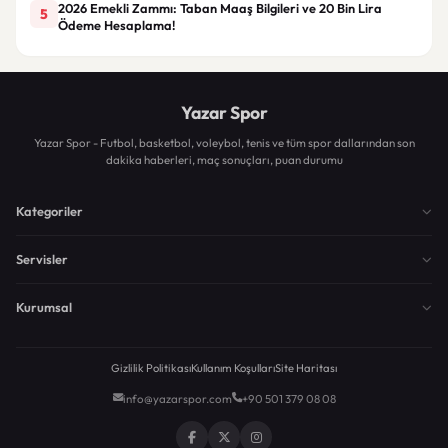
2026 Emekli Zammı: Taban Maaş Bilgileri ve 20 Bin Lira
5
Ödeme Hesaplama!
Yazar Spor
Yazar Spor - Futbol, basketbol, voleybol, tenis ve tüm spor dallarından son
dakika haberleri, maç sonuçları, puan durumu
Kategoriler
Servisler
Kurumsal
Gizlilik Politikası
Kullanım Koşulları
Site Haritası
info@yazarspor.com
+90 501 379 08 08