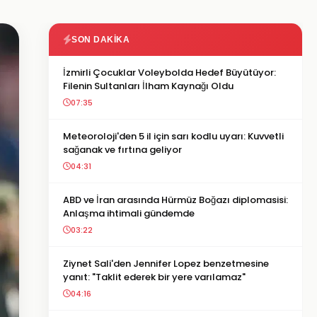
SON DAKIKA
İzmirli Çocuklar Voleybolda Hedef Büyütüyor:
Filenin Sultanları İlham Kaynağı Oldu
07:35
Meteoroloji'den 5 il için sarı kodlu uyarı: Kuvvetli
sağanak ve fırtına geliyor
04:31
ABD ve İran arasında Hürmüz Boğazı diplomasisi:
Anlaşma ihtimali gündemde
03:22
Ziynet Sali'den Jennifer Lopez benzetmesine
yanıt: "Taklit ederek bir yere varılamaz"
04:16