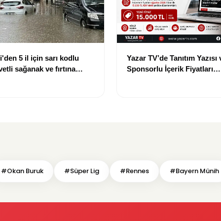
'den 5 il için sarı kodlu
Yazar TV’de Tanıtım Yazısı 
etli sağanak ve fırtına
Sponsorlu İçerik Fiyatları
Güncellendi: Yeni Fiyat 15 
#Okan Buruk
#Süper Lig
#Rennes
#Bayern Münih