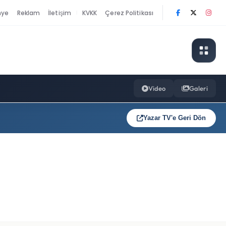
nye
Reklam
İletişim
KVKK
Çerez Politikası
|
Video
Galeri
Yazar TV'e Geri Dön