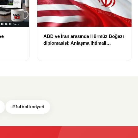
ve
ABD ve İran arasında Hürmüz Boğazı
diplomasisi: Anlaşma ihtimali
Bin TL
gündemde
#futbol kariyeri