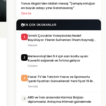
Yunus Akgün'den iddialı mesaj: "Şampiyonluğun
en büyük adayı yine Galatasaray"
04:06
EN ÇOK OKUNANLAR
İzmirli Çocuklar Voleybolda Hedef
1
Büyütüyor: Filenin Sultanları İlham Kaynağı
Oldu
Voleybol
Meteoroloji'den 5 il için sarı kodlu uyarı:
2
Kuvvetli sağanak ve fırtına geliyor
Gündem
Yazar TV’de Tanıtım Yazısı ve Sponsorlu
3
İçerik Fiyatları Güncellendi: Yeni Fiyat 15 Bin
TL
Teknoloji
ABD ve İran arasında Hürmüz Boğazı
4
diplomasisi: Anlaşma ihtimali gündemde