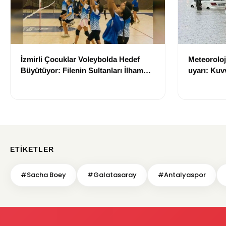
İzmirli Çocuklar Voleybolda Hedef
Meteoroloji
Büyütüyor: Filenin Sultanları İlham
uyarı: Kuvv
Kaynağı Oldu
geliyor
ETIKETLER
#Sacha Boey
#Galatasaray
#Antalyaspor