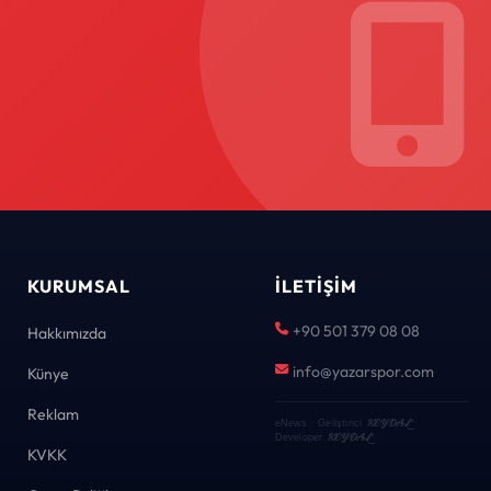
KURUMSAL
İLETIŞIM
+90 501 379 08 08
Hakkımızda
info@yazarspor.com
Künye
Reklam
KEYDAL
eNews · Geliştirici
·
KEYDAL
Developer
KVKK