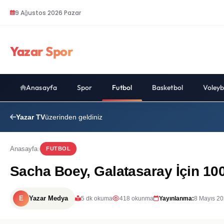
9 Ağustos 2026 Pazar
Yazar Spor
Anasayfa
Spor
Futbol
Basketbol
Voleyb
Yazar TV
üzerinden geldiniz
Anasayfa
FUTBOL
Sacha Boey, Galatasaray İçin 100
E
Yazar Medya
5 dk okuma
418 okunma
Yayınlanma:
8 Mayıs 20