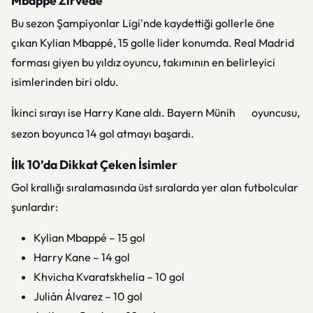
Mbappe Zirvede
Bu sezon Şampiyonlar Ligi'nde kaydettiği gollerle öne
çıkan
Kylian Mbappé
, 15 golle lider konumda.
Real Madrid
forması giyen bu yıldız oyuncu, takımının en belirleyici
isimlerinden biri oldu.
İkinci sırayı ise
Harry Kane
aldı.
Bayern Münih
oyuncusu,
sezon boyunca 14 gol atmayı başardı.
İlk 10’da Dikkat Çeken İsimler
Gol krallığı sıralamasında üst sıralarda yer alan futbolcular
şunlardır:
Kylian Mbappé
– 15 gol
Harry Kane
– 14 gol
Khvicha Kvaratskhelia
– 10 gol
Julián Álvarez
– 10 gol