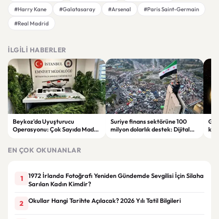
#Harry Kane
#Galatasaray
#Arsenal
#Paris Saint-Germain
#Real Madrid
İLGILI HABERLER
Beykoz'da Uyuşturucu
Suriye finans sektörüne 100
Gal
Operasyonu: Çok Sayıda Madde
milyon dolarlık destek: Dijital
keşi
ve Silah Ele Geçirildi
dönüşüm hedefleniyor
par
EN ÇOK OKUNANLAR
1972 İrlanda Fotoğrafı Yeniden Gündemde Sevgilisi İçin Silaha
1
Sarılan Kadın Kimdir?
Okullar Hangi Tarihte Açılacak? 2026 Yılı Tatil Bilgileri
2