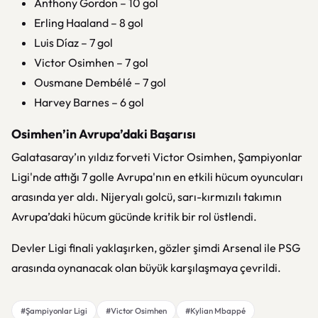
Anthony Gordon
– 10 gol
Erling Haaland
– 8 gol
Luis Díaz
– 7 gol
Victor Osimhen
– 7 gol
Ousmane Dembélé
– 7 gol
Harvey Barnes
– 6 gol
Osimhen’in Avrupa’daki Başarısı
Galatasaray’ın yıldız forveti Victor Osimhen, Şampiyonlar
Ligi'nde attığı 7 golle Avrupa'nın en etkili hücum oyuncuları
arasında yer aldı. Nijeryalı golcü, sarı-kırmızılı takımın
Avrupa’daki hücum gücünde kritik bir rol üstlendi.
Devler Ligi finali yaklaşırken, gözler şimdi Arsenal ile PSG
arasında oynanacak olan büyük karşılaşmaya çevrildi.
#Şampiyonlar Ligi
#Victor Osimhen
#Kylian Mbappé