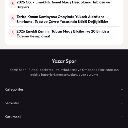
2026 Ocak Emeklilik Temel Maaş Hesaplama Tablosu ve
3
Bilgileri
Torba Kanun Komisyonu Onayladı: Yüksek Aidatlara
4
Sınırlama, Tapu ve Çevre Yasasında Köklü Değişiklikler
2026 Emekli Zammı: Taban Maaş Bilgileri ve 20 Bin Lira
5
Ödeme Hesaplama!
Yazar Spor
Yazar Spor - Futbol, basketbol, voleybol, tenis ve tüm spor dallarından son
dakika haberleri, maç sonuçları, puan durumu
Kategoriler
Servisler
Kurumsal