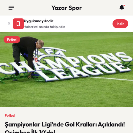
Yazar Spor
Uygulamayı İndir
İndir
Haberleri anında takip edin
Futbol
Futbol
Şampiyonlar Ligi'nde Gol Kralları Açıklandı!
Osimhen İlk 10'da!