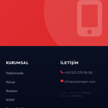
KURUMSAL
İLETIŞIM
+90 501 379 08 08
Hakkımızda
info@yazarspor.com
Künye
Reklam
KEYDAL
eNews · Geliştirici
·
KEYDAL
Developer
KVKK