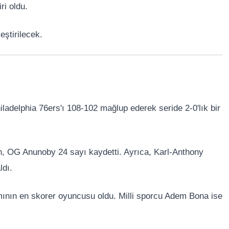
ri oldu.
eştirilecek.
iladelphia 76ers
'ı 108-102 mağlup ederek seride 2-0'lık bir
n,
OG Anunoby
24 sayı kaydetti. Ayrıca,
Karl-Anthony
ldı.
mının en skorer oyuncusu oldu. Milli sporcu
Adem Bona
ise