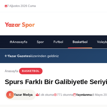
7 Ağustos 2026 Cuma
Yazar Spor
Anasayfa
Spor
Futbol
Basketbol
Voleyb
Yazar Gazetesi
üzerinden geldiniz
Anasayfa
BASKETBOL
Spurs Farklı Bir Galibiyetle Seriyi
E
Yazar Medya
5 dk okuma
771 okunma
Yayınlanma:
8 Mayıs 20