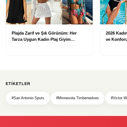
Plajda Zarif ve Şık Görünüm: Her
2026 Kadın 
Tarza Uygun Kadın Plaj Giyim
ve Konforu
Önerileri
Modeller
ETIKETLER
#San Antonio Spurs
#Minnesota Timberwolves
#Victor 