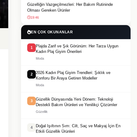
Güzelliğin Vazgeçilmezleri: Her Bakım Rutininde
Olması Gereken Ürünler
19:46
EN ÇOK OKUNANLAR
Plajda Zarif ve Şık Görünüm: Her Tarza Uygun
1
Kadın Plaj Giyim Önerileri
Moda
2026 Kadın Plaj Giyim Trendleri: Şıklık ve
2
Konforu Bir Araya Getiren Modeller
Moda
Güzellik Dünyasında Yeni Dönem: Teknoloji
3
Destekli Bakım Ürünleri ve Yenilikçi Çözümler
Güzellik
Doğal Işıltının Sırrı: Cilt, Saç ve Makyaj İçin En
4
Etkili Güzellik Ürünleri