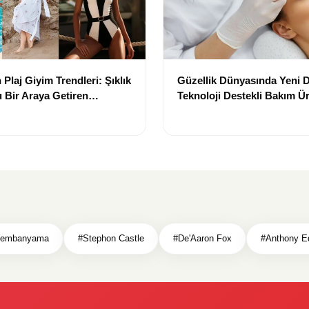
Plaj Giyim Trendleri: Şıklık
Güzellik Dünyasında Yeni
 Bir Araya Getiren
Teknoloji Destekli Bakım Ür
Yenilikçi Çözümler
Wembanyama
#Stephon Castle
#De'Aaron Fox
#Anthony E