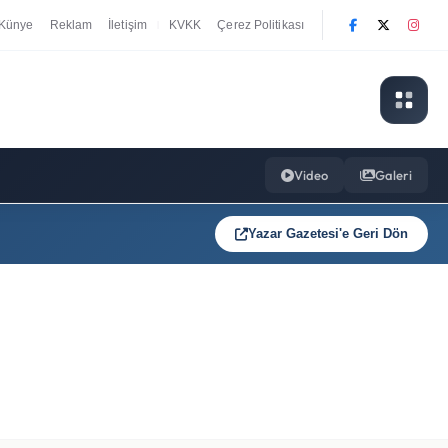
Künye
Reklam
İletişim
KVKK
Çerez Politikası
|
Video
Galeri
Yazar Gazetesi'e Geri Dön