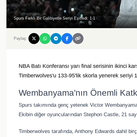
Spurs Farklı Bir Galibiyetle Seriyi Eşitledi: 1-1
Paylaş
NBA Batı Konferansı yarı final serisinin ikinci k
Timberwolves
'u 133-95'lik skorla yenerek seriyi
Wembanyama'nın Önemli Katk
Spurs takımında genç yetenek
Victor Wembanyam
Ekibin diğer oyuncularından
Stephon Castle
, 21 say
Timberwolves tarafında,
Anthony Edwards
dahil bir