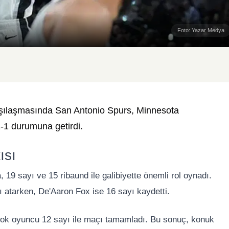
Foto: Yazar Medya
arşılaşmasında
San Antonio Spurs
,
Minnesota
 1-1 durumuna getirdi.
ısı
a
, 19 sayı ve 15 ribaund ile galibiyette önemli rol oynadı.
ı atarken,
De'Aaron Fox
ise 16 sayı kaydetti.
çok oyuncu 12 sayı ile maçı tamamladı. Bu sonuç, konuk