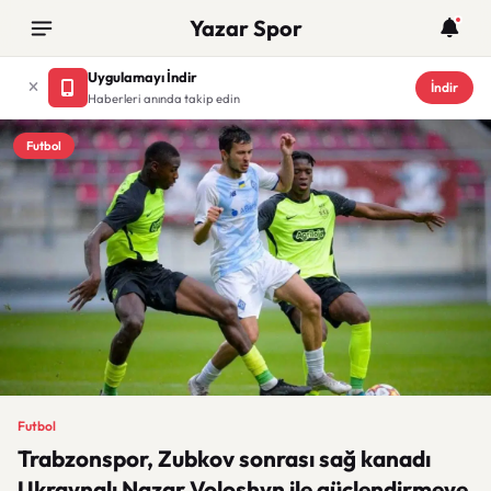
Yazar Spor
Uygulamayı İndir
İndir
Haberleri anında takip edin
Futbol
Futbol
Trabzonspor, Zubkov sonrası sağ kanadı
Ukraynalı Nazar Voloshyn ile güçlendirmeye