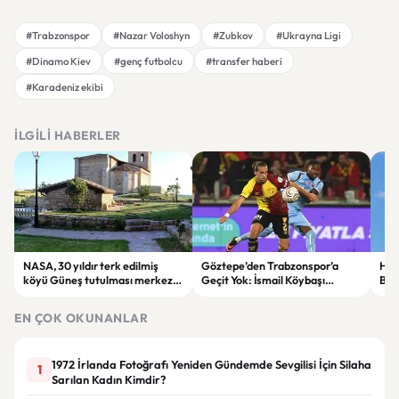
#Trabzonspor
#Nazar Voloshyn
#Zubkov
#Ukrayna Ligi
#Dinamo Kiev
#genç futbolcu
#transfer haberi
#Karadeniz ekibi
İLGILI HABERLER
NASA, 30 yıldır terk edilmiş
Göztepe’den Trabzonspor’a
Hazi
köyü Güneş tutulması merkezi
Geçit Yok: İsmail Köybaşı
Bor
seçti
Jübilesinde Kazanan İzmir Ekibi
İhal
Oldu
Yap
EN ÇOK OKUNANLAR
1972 İrlanda Fotoğrafı Yeniden Gündemde Sevgilisi İçin Silaha
1
Sarılan Kadın Kimdir?