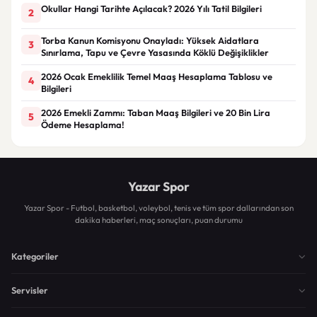
Okullar Hangi Tarihte Açılacak? 2026 Yılı Tatil Bilgileri
2
Torba Kanun Komisyonu Onayladı: Yüksek Aidatlara
3
Sınırlama, Tapu ve Çevre Yasasında Köklü Değişiklikler
2026 Ocak Emeklilik Temel Maaş Hesaplama Tablosu ve
4
Bilgileri
2026 Emekli Zammı: Taban Maaş Bilgileri ve 20 Bin Lira
5
Ödeme Hesaplama!
Yazar Spor
Yazar Spor - Futbol, basketbol, voleybol, tenis ve tüm spor dallarından son
dakika haberleri, maç sonuçları, puan durumu
Kategoriler
Servisler