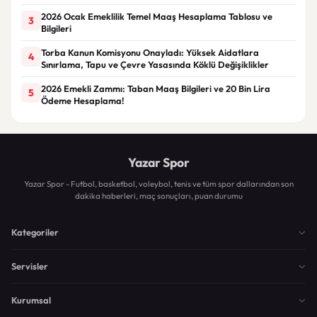
2026 Ocak Emeklilik Temel Maaş Hesaplama Tablosu ve
3
Bilgileri
Torba Kanun Komisyonu Onayladı: Yüksek Aidatlara
4
Sınırlama, Tapu ve Çevre Yasasında Köklü Değişiklikler
2026 Emekli Zammı: Taban Maaş Bilgileri ve 20 Bin Lira
5
Ödeme Hesaplama!
Yazar Spor
Yazar Spor - Futbol, basketbol, voleybol, tenis ve tüm spor dallarından son
dakika haberleri, maç sonuçları, puan durumu
Kategoriler
Servisler
Kurumsal