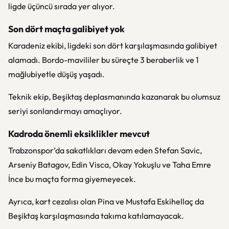
ligde üçüncü sırada yer alıyor.
Son dört maçta galibiyet yok
Karadeniz ekibi, ligdeki son dört karşılaşmasında galibiyet
alamadı. Bordo-mavililer bu süreçte 3 beraberlik ve 1
mağlubiyetle düşüş yaşadı.
Teknik ekip, Beşiktaş deplasmanında kazanarak bu olumsuz
seriyi sonlandırmayı amaçlıyor.
Kadroda önemli eksiklikler mevcut
Trabzonspor’da sakatlıkları devam eden
Stefan Savic
,
Arseniy Batagov
,
Edin Visca
,
Okay Yokuşlu
ve
Taha Emre
İnce
bu maçta forma giyemeyecek.
Ayrıca, kart cezalısı olan
Pina
ve
Mustafa Eskihellaç
da
Beşiktaş karşılaşmasında takıma katılamayacak.