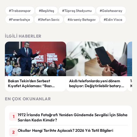
#Trabzonspor
#Beşiktaş
#Tüpraş Stadyumu
#Galatasaray
#Fenerbahçe
#Stefan Savic
#Arseniy Batagov
#Edin Visca
İLGILI HABERLER
Bakan Tekin’den Serbest
Akıllı telefonlarda yeni dönem
146 
Kıyafet Açıklaması: “Bazı
başlıyor: Değiştirilebilir batarya
Kar
Olumsuzluklar Ortaya Çıktı”
geri dönüyor
Gös
EN ÇOK OKUNANLAR
1972 İrlanda Fotoğrafı Yeniden Gündemde Sevgilisi İçin Silaha
1
Sarılan Kadın Kimdir?
Okullar Hangi Tarihte Açılacak? 2026 Yılı Tatil Bilgileri
2