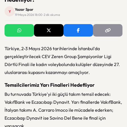
Yazar Spor
Y
19 Mayıs 2026 18:00 · 2 dk okuma
Türkiye, 2-3 Mayıs 2026 tarihlerinde İstanbul'da
gerçekleştirilecek
CEV Zeren Group Şampiyonlar Ligi
Dörtlü Finali
ile kadın voleybolunda kulüpler düzeyinde 27.
uluslararası kupasını kazanmayı amaçlıyor.
Temsilcilerimiz Yarı Finalleri Hedefliyor
Bu turnuvada Türkiye'yi iki güçlü takım temsil edecek:
VakıfBank
ve
Eczacıbaşı Dynavit
. Yarı finallerde VakıfBank,
İtalyan takımı A. Carraro Imoco ile mücadele ederken;
Eczacıbaşı Dynavit ise Savino Del Bene ile final için
yarışacak.