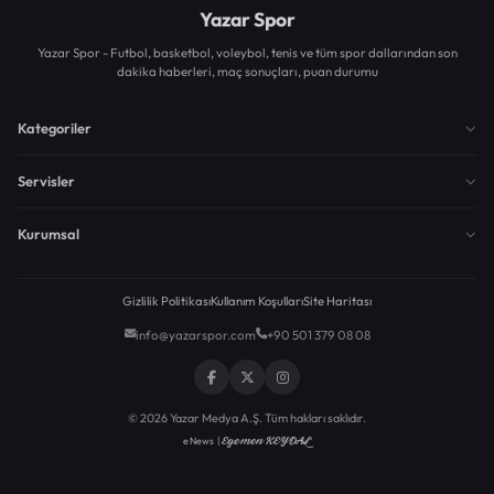
Yazar Spor
Yazar Spor - Futbol, basketbol, voleybol, tenis ve tüm spor dallarından son
dakika haberleri, maç sonuçları, puan durumu
Kategoriler
Servisler
Kurumsal
Gizlilik Politikası
Kullanım Koşulları
Site Haritası
info@yazarspor.com
+90 501 379 08 08
© 2026 Yazar Medya A.Ş. Tüm hakları saklıdır.
Egemen KEYDAL
eNews |