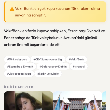
VakıfBank, en çok kupa kazanan Türk takımı olma
unvanına sahiptir.
VakıfBank en fazla kupaya sahipken, Eczacıbaşı Dynavit ve
Fenerbahçe de Türk voleybolunun Avrupa'daki gücünü
artıran önemli başarılar elde etti.
#Türk voleybolu
#CEV Şampiyonlar Ligi
#VakıfBank
#Eczacıbaşı Dynavit
#Galatasaray Daikin
#İstanbul
#uluslararası kupa
#kadın voleybolu
İLGILI HABERLER