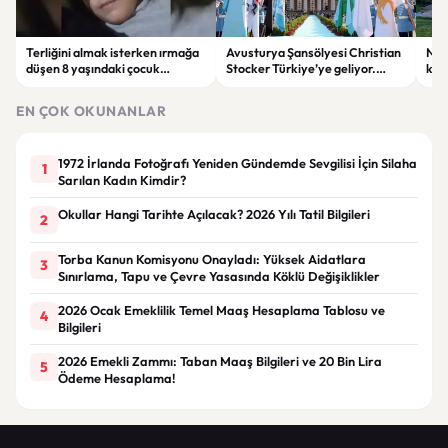
Terliğini almak isterken ırmağa
Avusturya Şansölyesi Christian
NASA
düşen 8 yaşındaki çocuk
Stocker Türkiye’ye geliyor.
köy
hayatını kaybetti.
Görüşmelerde önemli başlıklar
seçt
masada olacak
EN ÇOK OKUNANLAR
1972 İrlanda Fotoğrafı Yeniden Gündemde Sevgilisi İçin Silaha
1
Sarılan Kadın Kimdir?
Okullar Hangi Tarihte Açılacak? 2026 Yılı Tatil Bilgileri
2
Torba Kanun Komisyonu Onayladı: Yüksek Aidatlara
3
Sınırlama, Tapu ve Çevre Yasasında Köklü Değişiklikler
2026 Ocak Emeklilik Temel Maaş Hesaplama Tablosu ve
4
Bilgileri
2026 Emekli Zammı: Taban Maaş Bilgileri ve 20 Bin Lira
5
Ödeme Hesaplama!