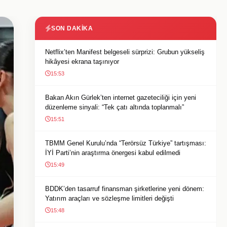
SON DAKIKA
Netflix’ten Manifest belgeseli sürprizi: Grubun yükseliş
hikâyesi ekrana taşınıyor
15:53
Bakan Akın Gürlek’ten internet gazeteciliği için yeni
düzenleme sinyali: “Tek çatı altında toplanmalı”
15:51
TBMM Genel Kurulu’nda “Terörsüz Türkiye” tartışması:
İYİ Parti’nin araştırma önergesi kabul edilmedi
15:49
BDDK’den tasarruf finansman şirketlerine yeni dönem:
Yatırım araçları ve sözleşme limitleri değişti
15:48