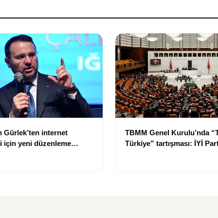
 Gürlek’ten internet
TBMM Genel Kurulu’nda “
ği için yeni düzenleme
Türkiye” tartışması: İYİ Part
ek çatı altında toplanmalı”
araştırma önergesi kabul e