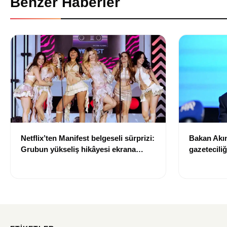
Benzer Haberler
Netflix’ten Manifest belgeseli sürprizi:
Bakan Akın
Grubun yükseliş hikâyesi ekrana
gazetecili
taşınıyor
sinyali: “T