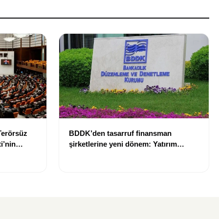
Terörsüz
BDDK’den tasarruf finansman
i’nin
şirketlerine yeni dönem: Yatırım
dilmedi
araçları ve sözleşme limitleri değişti