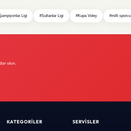
ampiyonlar Ligi
#Sultanlar Ligi
#Kupa Voley
#milli sporcu
dar olun.
KATEGORILER
SERVISLER