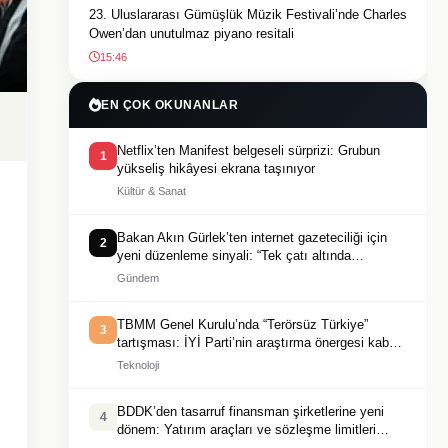
23. Uluslararası Gümüşlük Müzik Festivali’nde Charles
Owen’dan unutulmaz piyano resitali
15:46
EN ÇOK OKUNANLAR
Netflix’ten Manifest belgeseli sürprizi: Grubun
1
yükseliş hikâyesi ekrana taşınıyor
Kültür & Sanat
Bakan Akın Gürlek’ten internet gazeteciliği için
2
yeni düzenleme sinyali: “Tek çatı altında
toplanmalı”
Gündem
TBMM Genel Kurulu’nda “Terörsüz Türkiye”
3
tartışması: İYİ Parti’nin araştırma önergesi kabul
edilmedi
Teknoloji
BDDK’den tasarruf finansman şirketlerine yeni
4
dönem: Yatırım araçları ve sözleşme limitleri
değişti