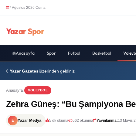
7 Ağustos 2026 Cuma
Yazar Spor
Anasayfa
Spor
Futbol
Basketbol
Voleyb
Yazar Gazetesi
üzerinden geldiniz
Anasayfa
VOLEYBOL
Zehra Güneş: “Bu Şampiyona Ben
E
Yazar Medya
5 dk okuma
562 okunma
Yayınlanma:
13 Mayıs 2