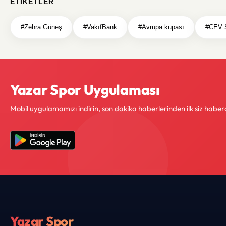
ETIKETLER
#Zehra Güneş
#VakıfBank
#Avrupa kupası
#CEV Ş
Yazar Spor Uygulaması
Mobil uygulamamızı indirin, son dakika haberlerinden ilk siz haber
Yazar Spor