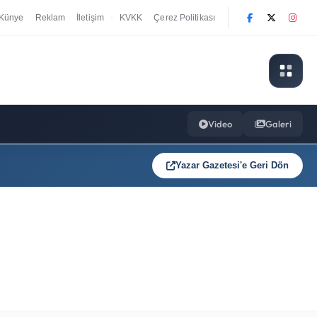
Künye
Reklam
İletişim
KVKK
Çerez Politikası
|
Video
Galeri
Yazar Gazetesi'e Geri Dön