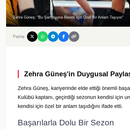
Zehra Güneş: “Bu Şampiyona Benim İçin Özel Bir Anlam Taşıyor”
Paylaş
Zehra Güneş'in Duygusal Payla
Zehra Güneş
, kariyerinde elde ettiği önemli başa
Kulübü
kaptanı, geçirdiği sezonun kendisi için 
kendisi için özel bir anlam taşıdığını ifade etti.
Başarılarla Dolu Bir Sezon