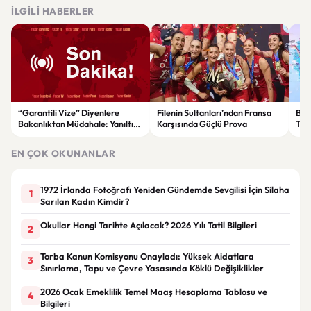
İLGILI HABERLER
“Garantili Vize” Diyenlere
Filenin Sultanları’ndan Fransa
Bak
Bakanlıktan Müdahale: Yanıltıcı
Karşısında Güçlü Prova
Tür
Reklamlara Durdurma Kararı
yıll
sağ
EN ÇOK OKUNANLAR
1972 İrlanda Fotoğrafı Yeniden Gündemde Sevgilisi İçin Silaha
1
Sarılan Kadın Kimdir?
Okullar Hangi Tarihte Açılacak? 2026 Yılı Tatil Bilgileri
2
Torba Kanun Komisyonu Onayladı: Yüksek Aidatlara
3
Sınırlama, Tapu ve Çevre Yasasında Köklü Değişiklikler
2026 Ocak Emeklilik Temel Maaş Hesaplama Tablosu ve
4
Bilgileri