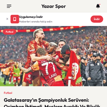
Yazar Spor
Uygulamayı İndir
İndir
Haberleri anında takip edin
Futbol
Futbol
Galatasaray’ın Şampiyonluk Serüveni:
Osimhen İhtimali, Muslera Ayrılığı Ve Büyük