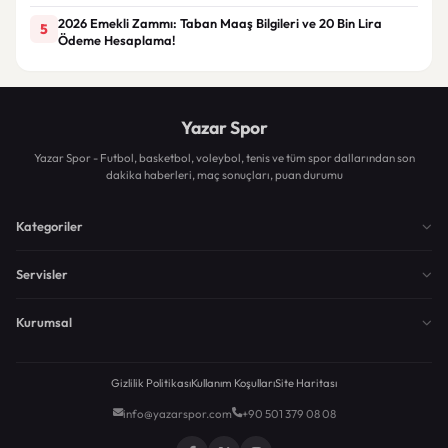
2026 Emekli Zammı: Taban Maaş Bilgileri ve 20 Bin Lira
5
Ödeme Hesaplama!
Yazar Spor
Yazar Spor - Futbol, basketbol, voleybol, tenis ve tüm spor dallarından son
dakika haberleri, maç sonuçları, puan durumu
Kategoriler
Servisler
Kurumsal
Gizlilik Politikası
Kullanım Koşulları
Site Haritası
info@yazarspor.com
+90 501 379 08 08