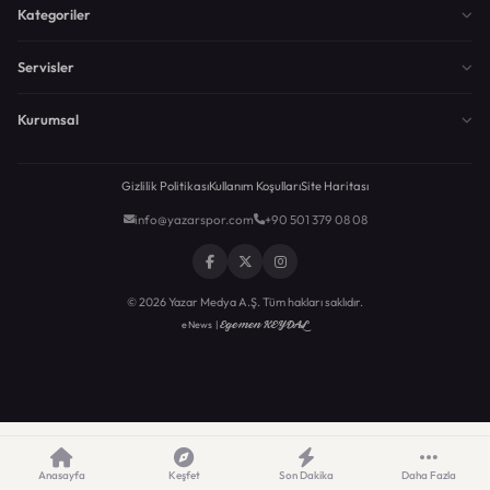
Kategoriler
Servisler
Kurumsal
Gizlilik Politikası
Kullanım Koşulları
Site Haritası
info@yazarspor.com
+90 501 379 08 08
© 2026 Yazar Medya A.Ş. Tüm hakları saklıdır.
Egemen KEYDAL
eNews |
Anasayfa
Keşfet
Son Dakika
Daha Fazla