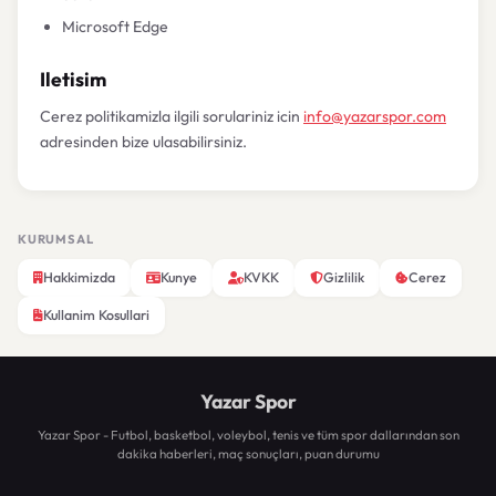
Microsoft Edge
Iletisim
Cerez politikamizla ilgili sorulariniz icin
info@yazarspor.com
adresinden bize ulasabilirsiniz.
KURUMSAL
Hakkimizda
Kunye
KVKK
Gizlilik
Cerez
Kullanim Kosullari
Yazar Spor
Yazar Spor - Futbol, basketbol, voleybol, tenis ve tüm spor dallarından son
dakika haberleri, maç sonuçları, puan durumu