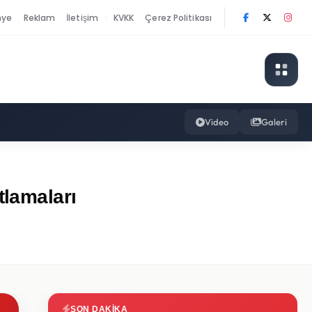
nye
Reklam
İletişim
KVKK
Çerez Politikası
|
Video
Galeri
tlamaları
SON DAKIKA