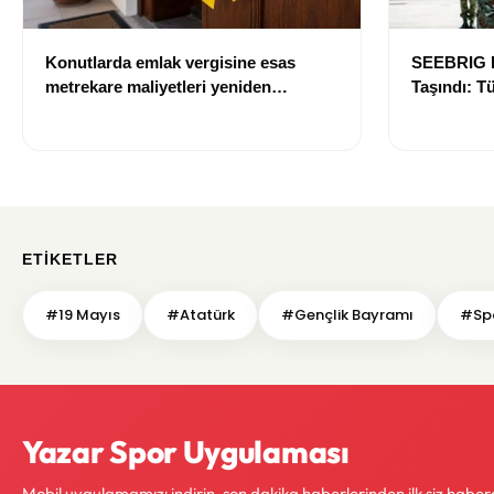
Konutlarda emlak vergisine esas
SEEBRIG K
metrekare maliyetleri yeniden
Taşındı: T
belirlendi
Sahibi Ola
ETIKETLER
#19 Mayıs
#Atatürk
#Gençlik Bayramı
#Sp
Yazar Spor Uygulaması
Mobil uygulamamızı indirin, son dakika haberlerinden ilk siz haber