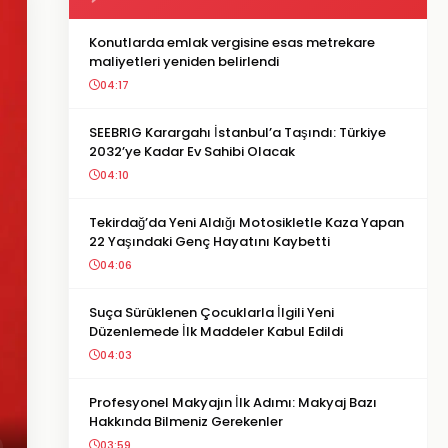
Konutlarda emlak vergisine esas metrekare
maliyetleri yeniden belirlendi
04:17
SEEBRIG Karargahı İstanbul’a Taşındı: Türkiye
2032’ye Kadar Ev Sahibi Olacak
04:10
Tekirdağ’da Yeni Aldığı Motosikletle Kaza Yapan
22 Yaşındaki Genç Hayatını Kaybetti
04:06
Suça Sürüklenen Çocuklarla İlgili Yeni
Düzenlemede İlk Maddeler Kabul Edildi
04:03
Profesyonel Makyajın İlk Adımı: Makyaj Bazı
Hakkında Bilmeniz Gerekenler
03:59