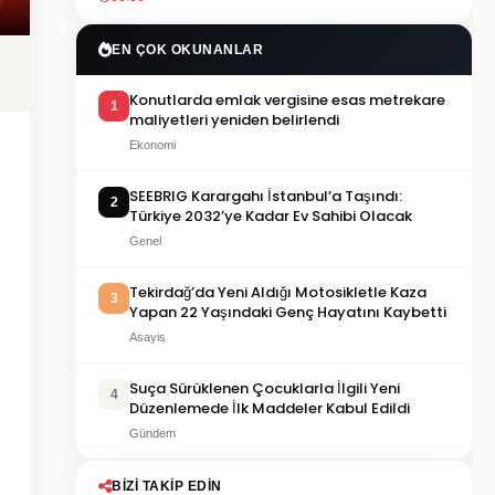
EN ÇOK OKUNANLAR
Konutlarda emlak vergisine esas metrekare
1
maliyetleri yeniden belirlendi
Ekonomi
SEEBRIG Karargahı İstanbul’a Taşındı:
2
Türkiye 2032’ye Kadar Ev Sahibi Olacak
Genel
Tekirdağ’da Yeni Aldığı Motosikletle Kaza
3
Yapan 22 Yaşındaki Genç Hayatını Kaybetti
Asayis
Suça Sürüklenen Çocuklarla İlgili Yeni
4
Düzenlemede İlk Maddeler Kabul Edildi
Gündem
BIZI TAKIP EDIN