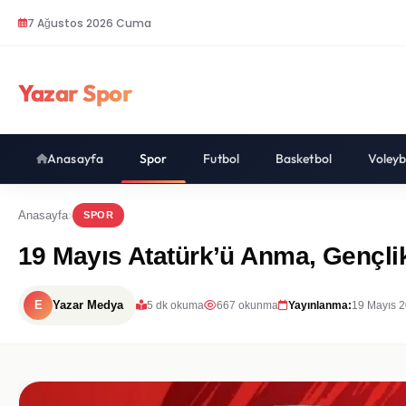
7 Ağustos 2026 Cuma
Yazar Spor
Anasayfa
Spor
Futbol
Basketbol
Voleyb
Anasayfa
SPOR
19 Mayıs Atatürk’ü Anma, Gençlik
E
Yazar Medya
5 dk okuma
667 okunma
Yayınlanma:
19 Mayıs 2