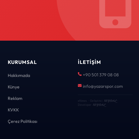
KURUMSAL
İLETIŞIM
+90 501 379 08 08
Hakkımızda
info@yazarspor.com
Künye
Reklam
KEYDAL
eNews · Geliştirici
·
KEYDAL
Developer
KVKK
Çerez Politikası