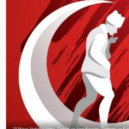
19 Mayıs Atatürk’ü Anma, Gençlik ve Spor Bayramı: Tarihçesi ve Kut