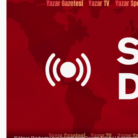
19 Mayıs Stadyumu'nun İnşaatı Hızla Devam Ediyor! Uluslararas