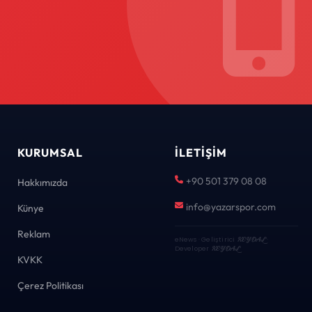
KURUMSAL
İLETIŞIM
+90 501 379 08 08
Hakkımızda
info@yazarspor.com
Künye
Reklam
eNews · Geliştirici
KEYDAL
·
Developer
KEYDAL
KVKK
Çerez Politikası