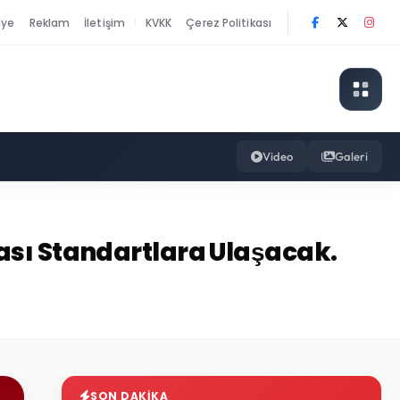
nye
Reklam
İletişim
KVKK
Çerez Politikası
|
Video
Galeri
ası Standartlara Ulaşacak.
SON DAKIKA