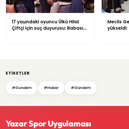
17 yaşındaki oyuncu Ülkü Hilal
Meclis Ge
Çiftçi için suç duyurusu: Babası
yükseldi:
hem sevgilisinden hem
sonrası t
menajerlik şirketinden şikayetçi
oldu
ETIKETLER
#Gundem
#Haber
#Gündem
Yazar Spor Uygulaması