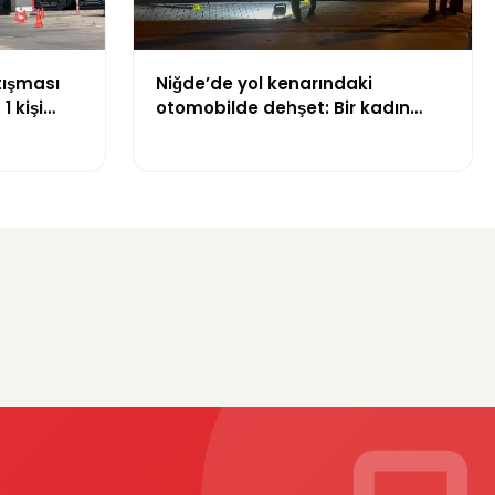
tışması
Niğde’de yol kenarındaki
1 kişi
otomobilde dehşet: Bir kadın
 yaralandı
hayatını kaybetti, bir kişi ağır
yaralandı