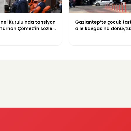
nel Kurulu'nda tansiyon
Gaziantep’te çocuk tar
 Turhan Çömez'in sözleri
aile kavgasına dönüştü: 
artışma çıktı
hayatını kaybetti, 5 kişi