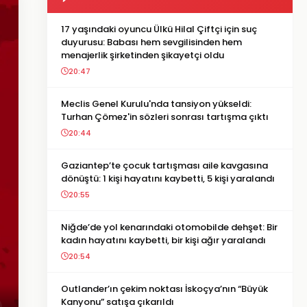
17 yaşındaki oyuncu Ülkü Hilal Çiftçi için suç
duyurusu: Babası hem sevgilisinden hem
menajerlik şirketinden şikayetçi oldu
20:47
Meclis Genel Kurulu'nda tansiyon yükseldi:
Turhan Çömez'in sözleri sonrası tartışma çıktı
20:44
Gaziantep’te çocuk tartışması aile kavgasına
dönüştü: 1 kişi hayatını kaybetti, 5 kişi yaralandı
20:55
Niğde’de yol kenarındaki otomobilde dehşet: Bir
kadın hayatını kaybetti, bir kişi ağır yaralandı
20:54
Outlander’ın çekim noktası İskoçya’nın “Büyük
Kanyonu” satışa çıkarıldı