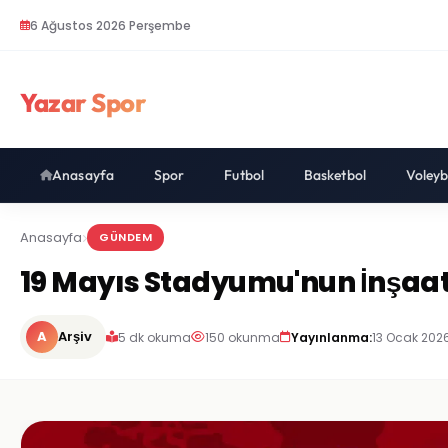
6 Ağustos 2026 Perşembe
Yazar Spor
Anasayfa
Spor
Futbol
Basketbol
Voleyb
Anasayfa
GÜNDEM
19 Mayıs Stadyumu'nun İnşaatı
A
Arşiv
5 dk okuma
150 okunma
Yayınlanma:
13 Ocak 2026