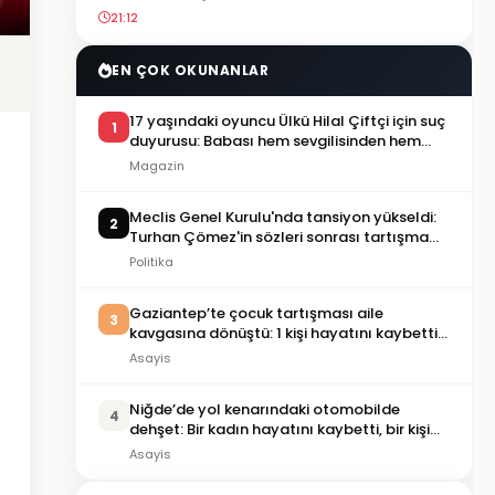
21:12
EN ÇOK OKUNANLAR
17 yaşındaki oyuncu Ülkü Hilal Çiftçi için suç
1
duyurusu: Babası hem sevgilisinden hem
menajerlik şirketinden şikayetçi oldu
Magazin
Meclis Genel Kurulu'nda tansiyon yükseldi:
2
Turhan Çömez'in sözleri sonrası tartışma
çıktı
Politika
Gaziantep’te çocuk tartışması aile
3
kavgasına dönüştü: 1 kişi hayatını kaybetti,
5 kişi yaralandı
Asayis
Niğde’de yol kenarındaki otomobilde
4
dehşet: Bir kadın hayatını kaybetti, bir kişi
ağır yaralandı
Asayis