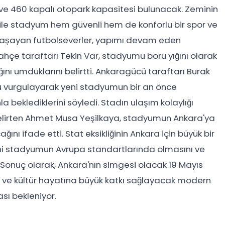
e 460 kapalı otopark kapasitesi bulunacak. Zeminin
ile stadyum hem güvenli hem de konforlu bir spor ve
a yaşayan futbolseverler, yapımı devam eden
hçe taraftarı Tekin Var, stadyumu boru yığını olarak
nı umduklarını belirtti. Ankaragücü taraftarı Burak
unu vurgulayarak yeni stadyumun bir an önce
eklediklerini söyledi. Stadın ulaşım kolaylığı
 belirten Ahmet Musa Yeşilkaya, stadyumun Ankara'ya
ını ifade etti. Stat eksikliğinin Ankara için büyük bir
eni stadyumun Avrupa standartlarında olmasını ve
ti. Sonuç olarak, Ankara'nın simgesi olacak 19 Mayıs
ve kültür hayatına büyük katkı sağlayacak modern
sı bekleniyor.