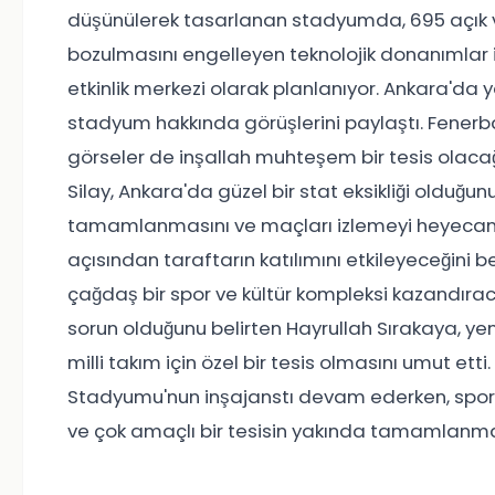
düşünülerek tasarlanan stadyumda, 695 açık v
bozulmasını engelleyen teknolojik donanımlar 
etkinlik merkezi olarak planlanıyor. Ankara'd
stadyum hakkında görüşlerini paylaştı. Fenerba
görseler de inşallah muhteşem bir tesis olacağı
Silay, Ankara'da güzel bir stat eksikliği olduğ
tamamlanmasını ve maçları izlemeyi heyecanla b
açısından taraftarın katılımını etkileyeceğini
çağdaş bir spor ve kültür kompleksi kazandıracağ
sorun olduğunu belirten Hayrullah Sırakaya, y
milli takım için özel bir tesis olmasını umut et
Stadyumu'nun inşajanstı devam ederken, spor 
ve çok amaçlı bir tesisin yakında tamamlanma