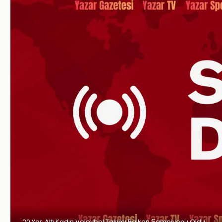
20 Yaş Altı Kadın Voleybol Takımı Balkan Şampiyonu Oldu