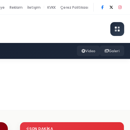
nye
Reklam
İletişim
KVKK
Çerez Politikası
|
Video
Galeri
SON DAKIKA