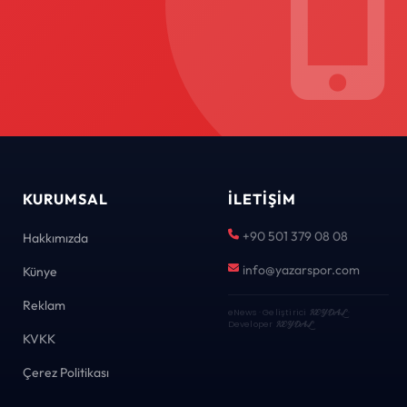
KURUMSAL
İLETIŞIM
+90 501 379 08 08
Hakkımızda
info@yazarspor.com
Künye
Reklam
eNews · Geliştirici
KEYDAL
·
Developer
KEYDAL
KVKK
Çerez Politikası