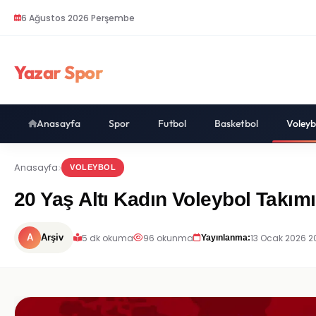
6 Ağustos 2026 Perşembe
Yazar Spor
Anasayfa
Spor
Futbol
Basketbol
Voleyb
Anasayfa
VOLEYBOL
20 Yaş Altı Kadın Voleybol Takı
5 dk okuma
96 okunma
13 Ocak 2026 2
A
Arşiv
Yayınlanma: