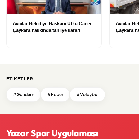
Avcılar Belediye Başkanı Utku Caner
Avcılar Be
Çaykara hakkında tahliye kararı
Çaykara ha
ETIKETLER
#Gundem
#Haber
#Voleybol
Yazar Spor Uygulaması