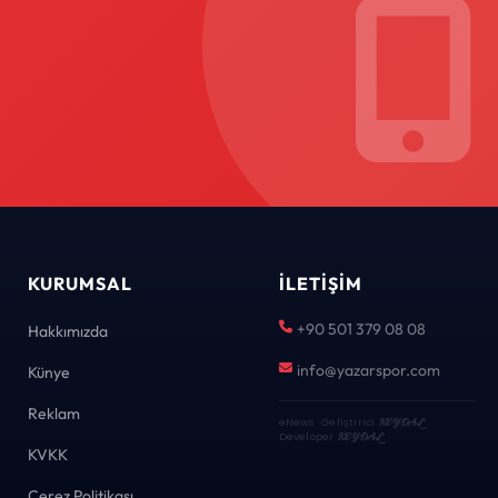
KURUMSAL
İLETIŞIM
+90 501 379 08 08
Hakkımızda
info@yazarspor.com
Künye
Reklam
eNews · Geliştirici
KEYDAL
·
Developer
KEYDAL
KVKK
Çerez Politikası