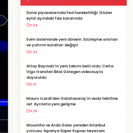
Dolar piyasalarında Fed hareketliliği: Gözler
eylül ayındaki faiz kararında
11:34
Evim sisteminde yeni dönem: Sözleşme sınırları
ve yatırım kuralları değişti
11:33
Altay Bayındır'ın yeni takımı belli oldu: Celta
Vigo transferi Bilal Göregen videosuyla
duyuruldu
11:31
Mauro Icardi'den Galatasaray'ın veda teklifine
ret: Ayrılıkta yeni gelişme
11:29
Mourinho ve Arda Güler yeniden İstanbul
yolcusu: İspanya Süper Kupası heyecanı