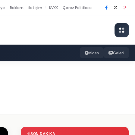
nye
Reklam
İletişim
KVKK
Çerez Politikası
|
Video
Galeri
SON DAKIKA