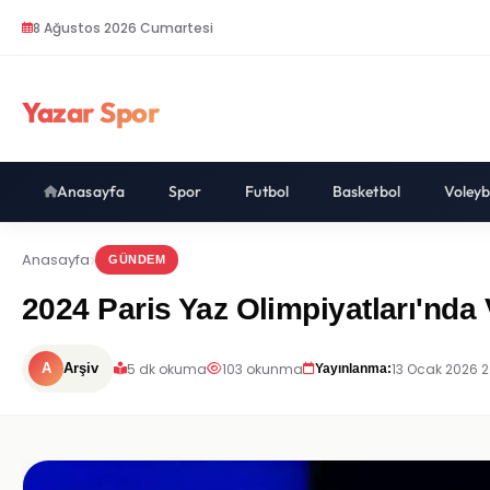
8 Ağustos 2026 Cumartesi
Yazar Spor
Anasayfa
Spor
Futbol
Basketbol
Voleyb
Anasayfa
GÜNDEM
2024 Paris Yaz Olimpiyatları'nda 
5 dk okuma
103 okunma
13 Ocak 2026 2
A
Arşiv
Yayınlanma: