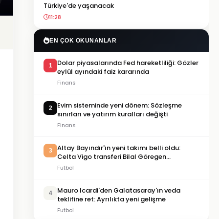
Türkiye'de yaşanacak
11:28
EN ÇOK OKUNANLAR
Dolar piyasalarında Fed hareketliliği: Gözler
1
eylül ayındaki faiz kararında
Finans
Evim sisteminde yeni dönem: Sözleşme
2
sınırları ve yatırım kuralları değişti
Finans
Altay Bayındır'ın yeni takımı belli oldu:
3
Celta Vigo transferi Bilal Göregen
videosuyla duyuruldu
Futbol
Mauro Icardi'den Galatasaray'ın veda
4
teklifine ret: Ayrılıkta yeni gelişme
Futbol