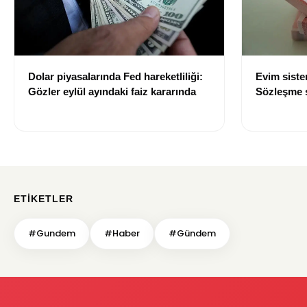
Dolar piyasalarında Fed hareketliliği:
Evim sist
Gözler eylül ayındaki faiz kararında
Sözleşme sı
değişti
ETIKETLER
#Gundem
#Haber
#Gündem