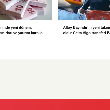
eminde yeni dönem:
Altay Bayındır'ın yeni takımı
nırları ve yatırım kuralları
oldu: Celta Vigo transferi Bi
Göregen videosuyla duyur