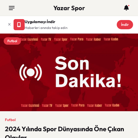
Yazar Spor
Uygulamayı İndir
İndir
Haberleri anında takip edin
Futbol
Futbol
2024 Yılında Spor Dünyasında Öne Çıkan
Olaylar