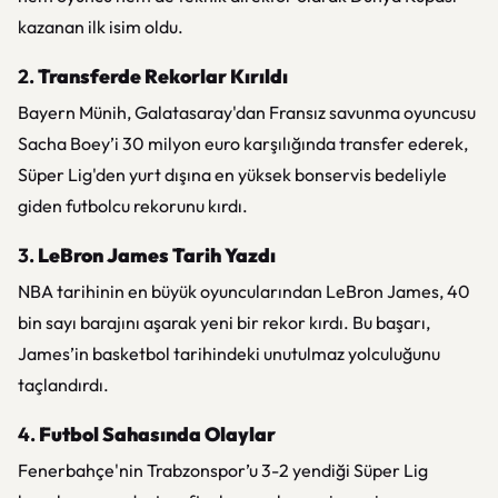
kazanan ilk isim oldu.
2.
Transferde Rekorlar Kırıldı
Bayern Münih, Galatasaray'dan Fransız savunma oyuncusu
Sacha Boey’i 30 milyon euro karşılığında transfer ederek,
Süper Lig'den yurt dışına en yüksek bonservis bedeliyle
giden futbolcu rekorunu kırdı.
3.
LeBron James Tarih Yazdı
NBA tarihinin en büyük oyuncularından LeBron James, 40
bin sayı barajını aşarak yeni bir rekor kırdı. Bu başarı,
James’in basketbol tarihindeki unutulmaz yolculuğunu
taçlandırdı.
4.
Futbol Sahasında Olaylar
Fenerbahçe'nin Trabzonspor’u 3-2 yendiği Süper Lig