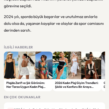
görevine seçildi.
2024 yılı, sporda büyük başarılar ve unutulmaz anılarla
dolu olsa da, yaşanan kayıplar ve olaylar da spor camiasını
derinden sarstı.
İLGILI HABERLER
Plajda Zarif ve Şık Görünüm:
2026 Kadın Plaj Giyim Trendleri:
Güz
Her Tarza Uygun Kadın Plaj
Şıklık ve Konforu Bir Araya
Dön
Giyim Önerileri
Getiren Modeller
Bakı
Çöz
EN ÇOK OKUNANLAR