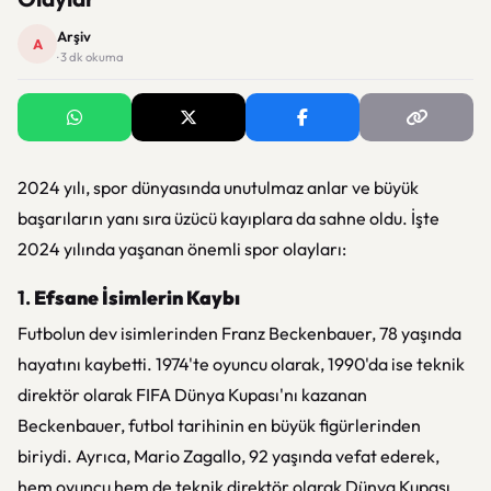
Arşiv
A
· 3 dk okuma
2024 yılı, spor dünyasında unutulmaz anlar ve büyük
başarıların yanı sıra üzücü kayıplara da sahne oldu. İşte
2024 yılında yaşanan önemli spor olayları:
1.
Efsane İsimlerin Kaybı
Futbolun dev isimlerinden Franz Beckenbauer, 78 yaşında
hayatını kaybetti. 1974'te oyuncu olarak, 1990'da ise teknik
direktör olarak FIFA Dünya Kupası'nı kazanan
Beckenbauer, futbol tarihinin en büyük figürlerinden
biriydi. Ayrıca, Mario Zagallo, 92 yaşında vefat ederek,
hem oyuncu hem de teknik direktör olarak Dünya Kupası