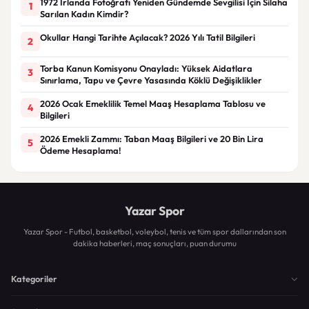
1972 İrlanda Fotoğrafı Yeniden Gündemde Sevgilisi İçin Silaha
1
Sarılan Kadın Kimdir?
Okullar Hangi Tarihte Açılacak? 2026 Yılı Tatil Bilgileri
2
Torba Kanun Komisyonu Onayladı: Yüksek Aidatlara
3
Sınırlama, Tapu ve Çevre Yasasında Köklü Değişiklikler
2026 Ocak Emeklilik Temel Maaş Hesaplama Tablosu ve
4
Bilgileri
2026 Emekli Zammı: Taban Maaş Bilgileri ve 20 Bin Lira
5
Ödeme Hesaplama!
Yazar Spor
Yazar Spor - Futbol, basketbol, voleybol, tenis ve tüm spor dallarından son
dakika haberleri, maç sonuçları, puan durumu
Kategoriler