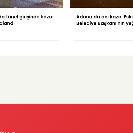
 tünel girişinde kaza:
Adana’da acı kaza: Eski
ralandı
Belediye Başkanı’nın ye
yaşamını yitirdi
dar olun.