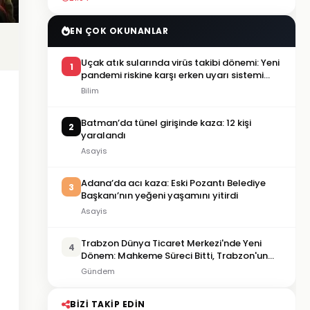
EN ÇOK OKUNANLAR
Uçak atık sularında virüs takibi dönemi: Yeni
1
pandemi riskine karşı erken uyarı sistemi
geliştiriliyor
Bilim
Batman’da tünel girişinde kaza: 12 kişi
2
yaralandı
Asayis
Adana’da acı kaza: Eski Pozantı Belediye
3
Başkanı’nın yeğeni yaşamını yitirdi
Asayis
Trabzon Dünya Ticaret Merkezi'nde Yeni
4
Dönem: Mahkeme Süreci Bitti, Trabzon'un
Dev Projesi Ne Zaman Tamamlanacak?
Gündem
BIZI TAKIP EDIN