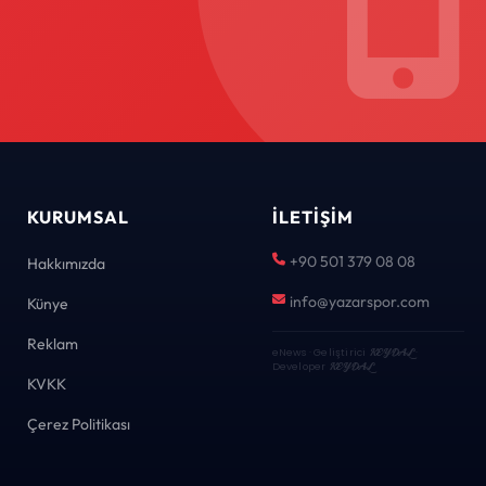
KURUMSAL
İLETIŞIM
+90 501 379 08 08
Hakkımızda
info@yazarspor.com
Künye
Reklam
eNews · Geliştirici
KEYDAL
·
Developer
KEYDAL
KVKK
Çerez Politikası