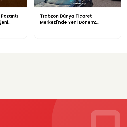
 Pozantı
Trabzon Dünya Ticaret
ğeni
Merkezi'nde Yeni Dönem:
Mahkeme Süreci Bitti,
Trabzon'un Dev Projesi Ne
Zaman Tamamlanacak?