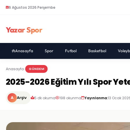
6 Ağustos 2026 Perşembe
Yazar Spor
Anasayfa
Spor
Futbol
Basketbol
Voleyb
Anasayfa
GÜNDEM
2025-2026 Eğitim Yılı Spor Ye
A
Arşiv
5 dk okuma
198 okunma
Yayınlanma:
13 Ocak 202