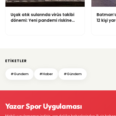
Uçak atık sularında virüs takibi
Batman’da
dönemi: Yeni pandemi riskine
12 kişi ya
karşı erken uyarı sistemi
geliştiriliyor
ETIKETLER
#Gundem
#Haber
#Gündem
Yazar Spor Uygulaması
Mobil uygulamamızı indirin, son dakika haberlerinden ilk siz haber