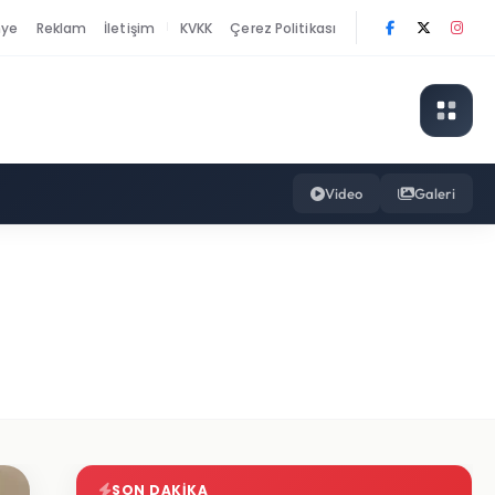
nye
Reklam
İletişim
KVKK
Çerez Politikası
|
Video
Galeri
SON DAKIKA