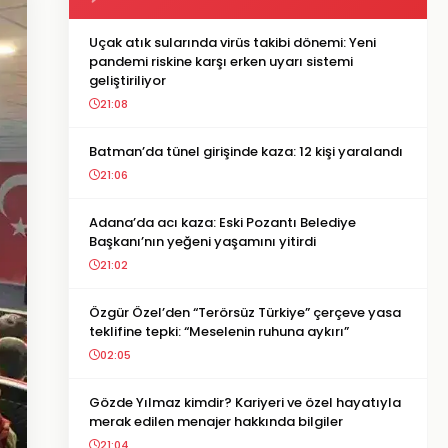
Uçak atık sularında virüs takibi dönemi: Yeni
pandemi riskine karşı erken uyarı sistemi
geliştiriliyor
21:08
Batman’da tünel girişinde kaza: 12 kişi yaralandı
21:06
Adana’da acı kaza: Eski Pozantı Belediye
Başkanı’nın yeğeni yaşamını yitirdi
21:02
Özgür Özel’den “Terörsüz Türkiye” çerçeve yasa
teklifine tepki: “Meselenin ruhuna aykırı”
02:05
Gözde Yılmaz kimdir? Kariyeri ve özel hayatıyla
merak edilen menajer hakkında bilgiler
21:04