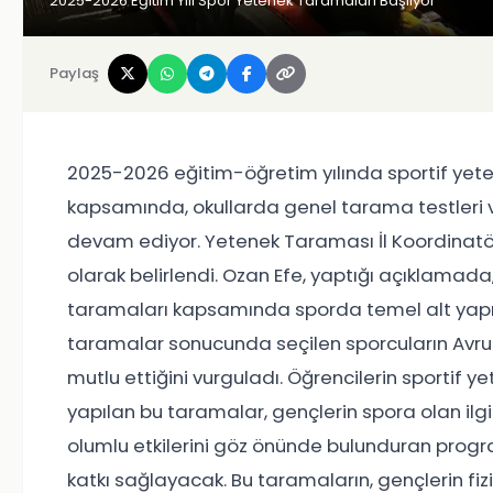
2025-2026 Eğitim Yılı Spor Yetenek Taramaları Başlıyor
Paylaş
2025-2026 eğitim-öğretim yılında sportif ye
kapsamında, okullarda genel tarama testleri 
devam ediyor. Yetenek Taraması İl Koordinatör
olarak belirlendi. Ozan Efe, yaptığı açıklamada
taramaları kapsamında sporda temel alt yapıyı o
taramalar sonucunda seçilen sporcuların Avrup
mutlu ettiğini vurguladı. Öğrencilerin sportif 
yapılan bu taramalar, gençlerin spora olan ilgi
olumlu etkilerini göz önünde bulunduran progr
katkı sağlayacak. Bu taramaların, gençlerin fizi