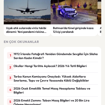
Uçak atık sularında virüs takibi
Batman’da tünel girişinde kaza:
Ada
dönemi: Yeni pandemi riskine
12 kişi yaralandı
Bel
karşı erken uyarı sistemi
yaşa
geliştiriliyor
EN ÇOK OKUNANLAR
1972 İrlanda Fotoğrafı Yeniden Gündemde Sevgilisi İçin Silaha
1
Sarılan Kadın Kimdir?
Okullar Hangi Tarihte Açılacak? 2026 Yılı Tatil Bilgileri
2
Torba Kanun Komisyonu Onayladı: Yüksek Aidatlara
3
Sınırlama, Tapu ve Çevre Yasasında Köklü Değişiklikler
2026 Ocak Emeklilik Temel Maaş Hesaplama Tablosu ve
4
Bilgileri
2026 Emekli Zammı: Taban Maaş Bilgileri ve 20 Bin Lira
5
Ödeme Hesaplama!