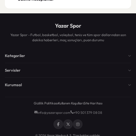
Yazar Spor
Yazar Spor - Futbol, basketbol, voleybol, tenis ve tüm spor dallarından son
dakika haberleri, maç sonuçları, puan durumu
Kategoriler
Servisler
Kurumsal
Gizlilik Politikası
Kullanım Koşulları
Site Haritası
info@yazarspor.com
+90 501 379 08 08
© 2026 Yazar Medya A.Ş. Tüm hakları saklıdır.