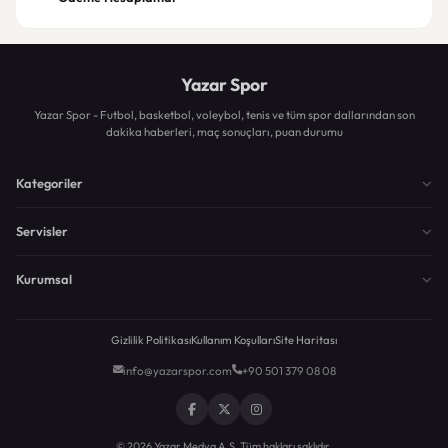
Yazar Spor
Yazar Spor - Futbol, basketbol, voleybol, tenis ve tüm spor dallarından son
dakika haberleri, maç sonuçları, puan durumu
Kategoriler
Servisler
Kurumsal
Gizlilik Politikası
Kullanım Koşulları
Site Haritası
info@yazarspor.com
+90 501 379 08 08
© 2026 Yazar Medya A.Ş. Tüm hakları saklıdır.