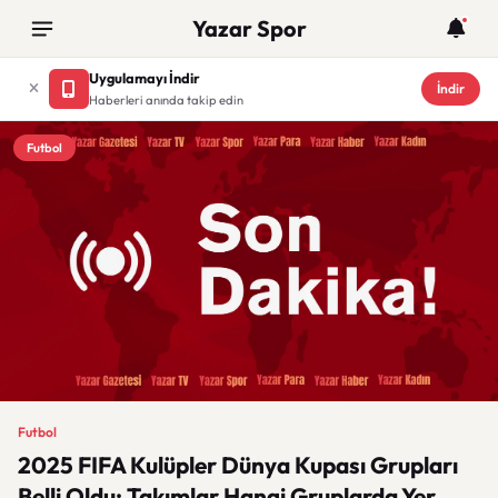
Yazar Spor
Uygulamayı İndir
İndir
Haberleri anında takip edin
Futbol
Futbol
2025 FIFA Kulüpler Dünya Kupası Grupları
Belli Oldu: Takımlar Hangi Gruplarda Yer