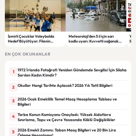
İzmirli Çocuklar Voleybolda
Meteoroloji'den 5 il için sarı
Yaz
Hedef Büyütüyor: Filenin
kodlu uyarı: Kuvvetli sağanak
Spon
Sultanları İlham Kaynağı Oldu
ve fırtına geliyor
Günc
EN ÇOK OKUNANLAR
1972 İrlanda Fotoğrafı Yeniden Gündemde Sevgilisi İçin Silaha
1
Sarılan Kadın Kimdir?
Okullar Hangi Tarihte Açılacak? 2026 Yılı Tatil Bilgileri
2
2026 Ocak Emeklilik Temel Maaş Hesaplama Tablosu ve
3
Bilgileri
Torba Kanun Komisyonu Onayladı: Yüksek Aidatlara
4
Sınırlama, Tapu ve Çevre Yasasında Köklü Değişiklikler
2026 Emekli Zammı: Taban Maaş Bilgileri ve 20 Bin Lira
5
Ödeme Hesaplama!