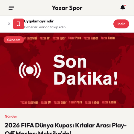
Yazar Spor
Uygulamayı İndir
İndir
Haberleri anında takip edin
Gündem
Gündem
2026 FIFA Dünya Kupası Kıtalar Arası Play-
Off Maçları Meksika'da!