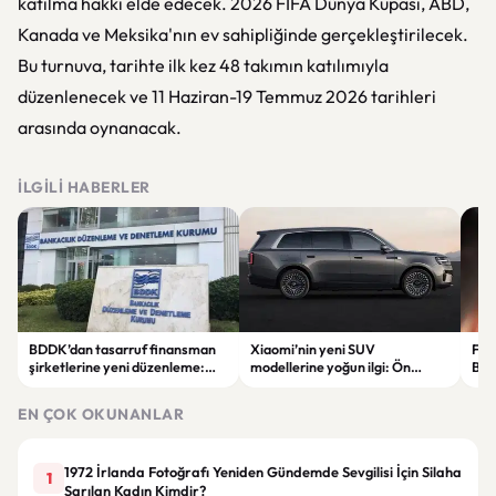
katılma hakkı elde edecek. 2026 FIFA Dünya Kupası, ABD,
Kanada ve Meksika'nın ev sahipliğinde gerçekleştirilecek.
Bu turnuva, tarihte ilk kez 48 takımın katılımıyla
düzenlenecek ve 11 Haziran-19 Temmuz 2026 tarihleri
arasında oynanacak.
İLGILI HABERLER
BDDK’dan tasarruf finansman
Xiaomi’nin yeni SUV
Fati
şirketlerine yeni düzenleme:
modellerine yoğun ilgi: Ön
Beş
Sözleşme limitleri değişti
siparişler 100 bini geçti
ser
göre
EN ÇOK OKUNANLAR
1972 İrlanda Fotoğrafı Yeniden Gündemde Sevgilisi İçin Silaha
1
Sarılan Kadın Kimdir?