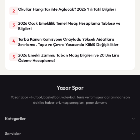
Okullar Hangi Tarihte Açılacak? 2026 Yılı Tatil Bilgileri
2
2026 Ocak Emeklilik Temel Maaş Hesaplama Tablosu ve
3
Bilgileri
Torba Kanun Komisyonu Onayladı: Yüksek Aidatlara
4
Sınırlama, Tapu ve Çevre Yasasında Köklü Değişiklikler
2026 Emekli Zammı: Taban Maaş Bilgileri ve 20 Bin Lira
5
Ödeme Hesaplama!
Yazar Spor
Yazar Spor - Futbol, basketbol, voleybol, tenis ve tüm spor dallarından son
dakika haberleri, maç sonuçları, puan durumu
Kategoriler
Servisler