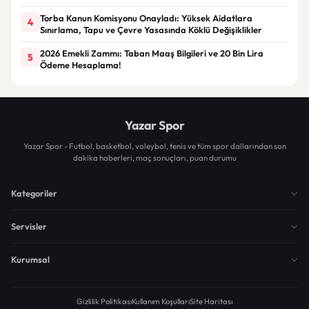
Torba Kanun Komisyonu Onayladı: Yüksek Aidatlara
4
Sınırlama, Tapu ve Çevre Yasasında Köklü Değişiklikler
2026 Emekli Zammı: Taban Maaş Bilgileri ve 20 Bin Lira
5
Ödeme Hesaplama!
Yazar Spor
Yazar Spor - Futbol, basketbol, voleybol, tenis ve tüm spor dallarından son
dakika haberleri, maç sonuçları, puan durumu
Kategoriler
Servisler
Kurumsal
Gizlilik Politikası
Kullanım Koşulları
Site Haritası