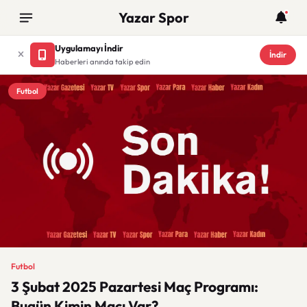
Yazar Spor
Uygulamayı İndir
İndir
Haberleri anında takip edin
Futbol
Futbol
3 Şubat 2025 Pazartesi Maç Programı:
Bugün Kimin Maçı Var?