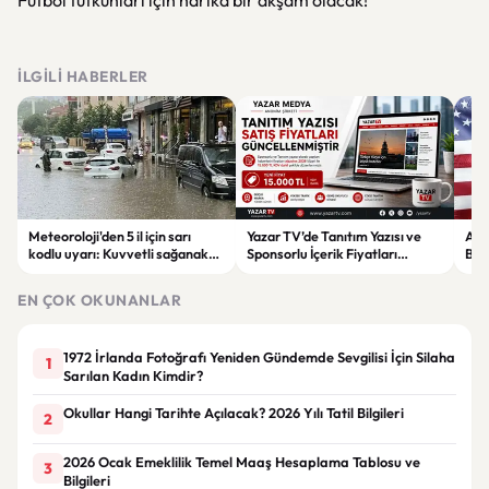
Futbol tutkunları için harika bir akşam olacak!
İLGILI HABERLER
Meteoroloji'den 5 il için sarı
Yazar TV’de Tanıtım Yazısı ve
ABD
kodlu uyarı: Kuvvetli sağanak
Sponsorlu İçerik Fiyatları
Boğ
ve fırtına geliyor
Güncellendi: Yeni Fiyat 15 Bin TL
iht
EN ÇOK OKUNANLAR
1972 İrlanda Fotoğrafı Yeniden Gündemde Sevgilisi İçin Silaha
1
Sarılan Kadın Kimdir?
Okullar Hangi Tarihte Açılacak? 2026 Yılı Tatil Bilgileri
2
2026 Ocak Emeklilik Temel Maaş Hesaplama Tablosu ve
3
Bilgileri