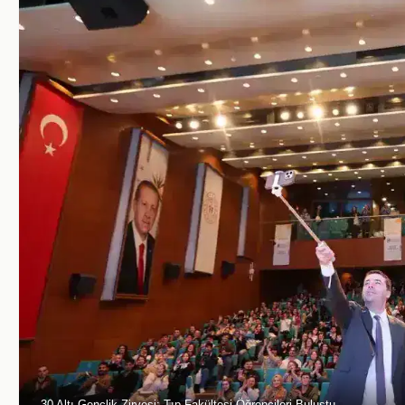
30 Altı Gençlik Zirvesi: Tıp Fakültesi Öğrencileri Buluştu