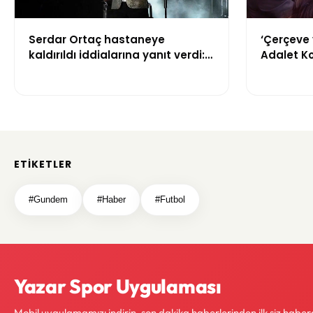
Serdar Ortaç hastaneye
‘Çerçeve 
kaldırıldı iddialarına yanıt verdi:
Adalet K
“Rutin tedavim için buradayım”
görüşülü
ETIKETLER
#Gundem
#Haber
#Futbol
Yazar Spor Uygulaması
Mobil uygulamamızı indirin, son dakika haberlerinden ilk siz haber