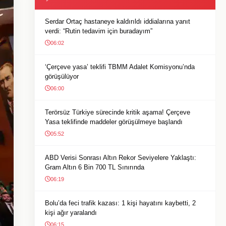
Serdar Ortaç hastaneye kaldırıldı iddialarına yanıt
verdi: “Rutin tedavim için buradayım”
06:02
‘Çerçeve yasa’ teklifi TBMM Adalet Komisyonu’nda
görüşülüyor
06:00
Terörsüz Türkiye sürecinde kritik aşama! Çerçeve
Yasa teklifinde maddeler görüşülmeye başlandı
05:52
ABD Verisi Sonrası Altın Rekor Seviyelere Yaklaştı:
Gram Altın 6 Bin 700 TL Sınırında
06:19
Bolu’da feci trafik kazası: 1 kişi hayatını kaybetti, 2
kişi ağır yaralandı
06:15