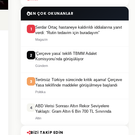
EN ÇOK OKUNANLAR
Serdar Ortaç hastaneye kaldırıldı iddialarına yanıt
1
verdi: “Rutin tedavim için buradayım”
Magazin
‘Çerçeve yasa’ teklifi TBMM Adalet
2
Komisyonu’nda görüşülüyor
Gündem
Terörsüz Türkiye sürecinde kritik aşama! Çerçeve
3
Yasa teklifinde maddeler görüşülmeye başlandı
Politika
ABD Verisi Sonrası Altın Rekor Seviyelere
4
Yaklaştı: Gram Altın 6 Bin 700 TL Sınırında
Altin
BIZI TAKIP EDIN