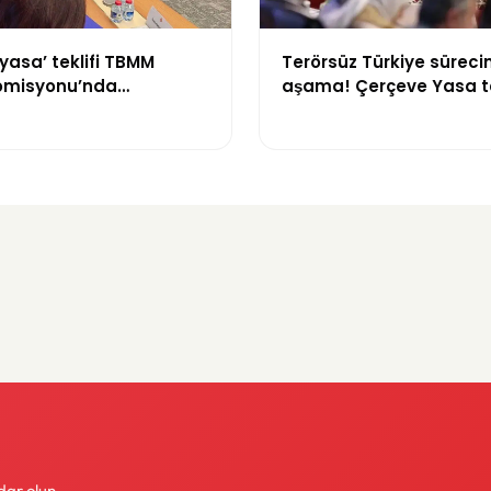
yasa’ teklifi TBMM
Terörsüz Türkiye sürecin
omisyonu’nda
aşama! Çerçeve Yasa te
yor
maddeler görüşülmeye 
dar olun.