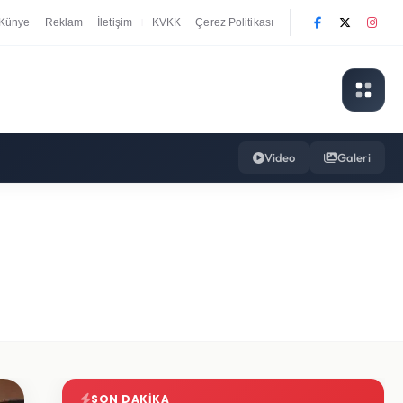
Künye
Reklam
İletişim
KVKK
Çerez Politikası
|
Video
Galeri
SON DAKIKA