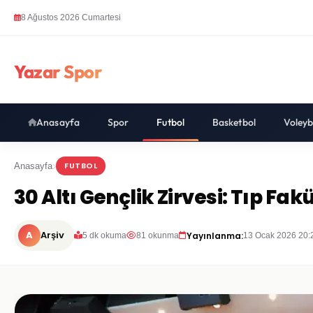
8 Ağustos 2026 Cumartesi
Yazar Spor
Anasayfa
Spor
Futbol
Basketbol
Voleyb
FUTBOL
Anasayfa
30 Altı Gençlik Zirvesi: Tıp Fak
A
Arşiv
Yayınlanma:
5 dk okuma
81 okunma
13 Ocak 2026 20: