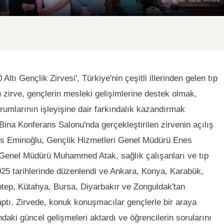
tı Gençlik Zirvesi', Türkiye'nin çeşitli illerinden gelen tıp
Bu zirve, gençlerin mesleki gelişimlerine destek olmak,
rumlarının işleyişine dair farkındalık kazandırmak
ina Konferans Salonu'nda gerçekleştirilen zirvenin açılış
s Eminoğlu, Gençlik Hizmetleri Genel Müdürü Enes
i Genel Müdürü Muhammed Atak, sağlık çalışanları ve tıp
2025 tarihlerinde düzenlendi ve Ankara, Konya, Karabük,
ntep, Kütahya, Bursa, Diyarbakır ve Zonguldak'tan
yaptı. Zirvede, konuk konuşmacılar gençlerle bir araya
daki güncel gelişmeleri aktardı ve öğrencilerin sorularını