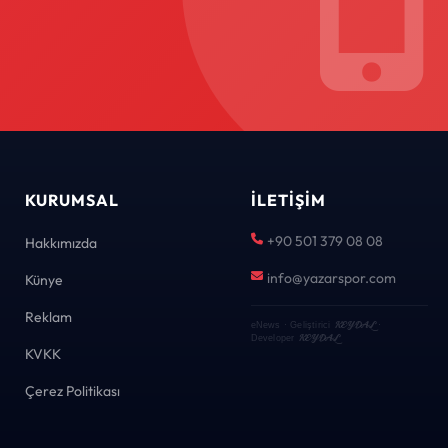
KURUMSAL
İLETIŞIM
+90 501 379 08 08
Hakkımızda
info@yazarspor.com
Künye
Reklam
KEYDAL
eNews · Geliştirici
·
KEYDAL
Developer
KVKK
Çerez Politikası