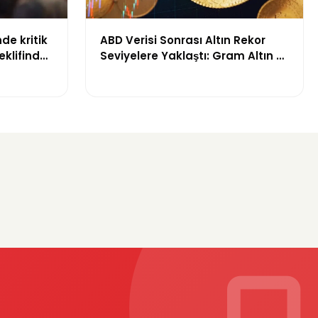
de kritik
ABD Verisi Sonrası Altın Rekor
klifinde
Seviyelere Yaklaştı: Gram Altın 6
başlandı
Bin 700 TL Sınırında